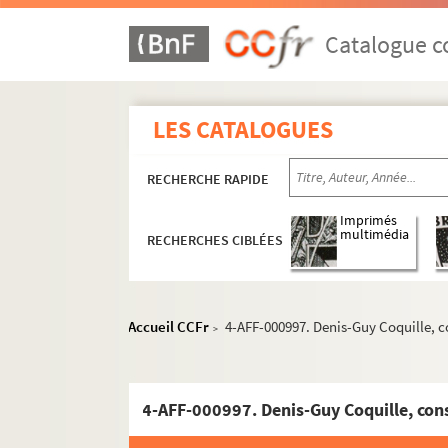
Catalogue co
LES CATALOGUES
RECHERCHE RAPIDE
Imprimés
multimédia
RECHERCHES CIBLÉES
Accueil CCFr
4-AFF-000997. Denis-Guy Coquille, co
>
Actes royaux
Actes administratifs et judiciaires
Communautés de métiers
Enseignement