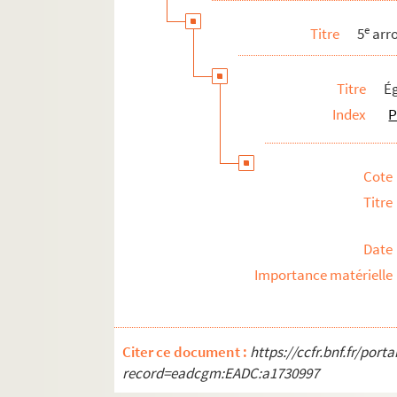
e
Titre
5
arr
Titre
É
Index
P
Cote
Titre
Date
Importance matérielle
Citer ce document :
https://ccfr.bnf.fr/por
record=eadcgm:EADC:a1730997