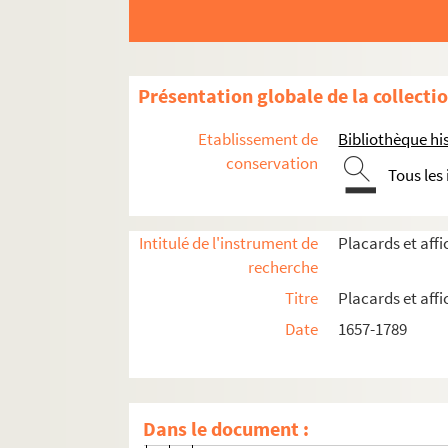
Médecine et assistance
Placards mortuaires
Paris
Présentation globale de la collecti
er
1
arrondissement
Etablissement de
Bibliothèque his
e
2
arrondissement
conservation
Tous les
e
3
arrondissement
e
4
arrondissement
e
5
arrondissement
Intitulé de l'instrument de
Placards et aff
recherche
Abbaye Sainte-Geneviève
Titre
Placards et aff
Abbaye de Saint-Victor
Date
1657-1789
Église Notre-Dame-du-Val-de-Gr
Église Saint-Benoît
Église Saint-Étienne-du-Mont
Dans le document :
Église Saint-Jacques-du-Haut-Pas