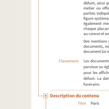
défunt, ainsi 
métier ou offi
parfois indiqué
figure systémat
également ment
chaque placard
au convoi et en
Des mentions 
documents, not
document lui
Classement
Les documents 
paroisse ou égl
pour les affic
défunt. La da
funéraire.
Description du contenu
Titre
Paris