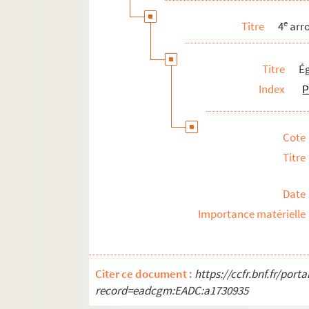
e
Titre
4
arr
Titre
É
Index
P
Cote
Titre
Date
Importance matérielle
Citer ce document :
https://ccfr.bnf.fr/por
record=eadcgm:EADC:a1730935