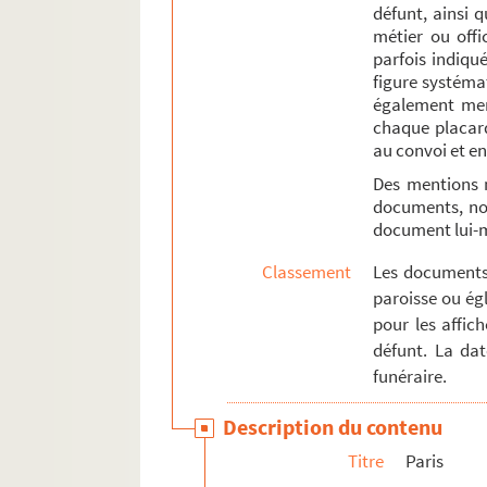
défunt, ainsi 
métier ou offi
parfois indiqué
figure systémat
également ment
chaque placard
au convoi et en
Des mentions 
documents, not
document lui
Classement
Les documents 
paroisse ou égl
pour les affic
défunt. La da
funéraire.
Description du contenu
Titre
Paris