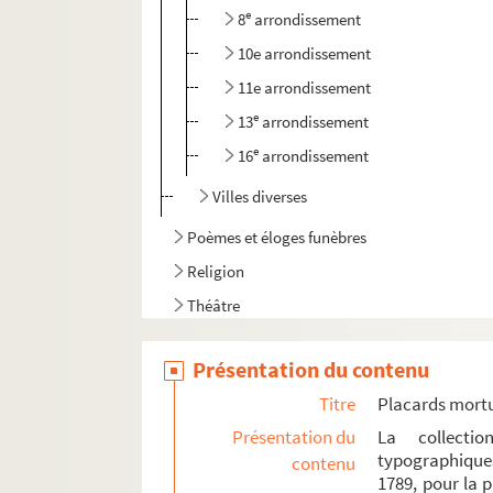
e
8
arrondissement
10e arrondissement
11e arrondissement
e
13
arrondissement
e
16
arrondissement
Villes diverses
Poèmes et éloges funèbres
Religion
Théâtre
Ventes immobilières et mobilières
Présentation du contenu
Affiches diverses
Titre
Placards mort
Présentation du
La collecti
typographique
contenu
1789, pour la 