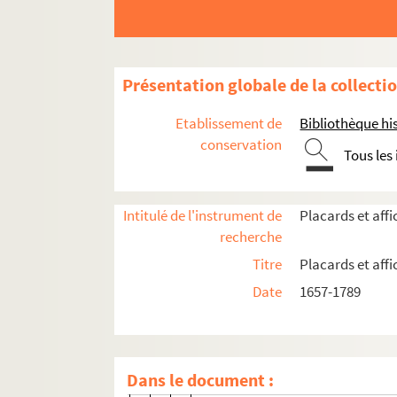
4-AFF-000924. Pierre-Jacques Nig
4-AFF-000925. Catherine-Claude
4-AFF-000926. Hermine Perseval 
Présentation globale de la collecti
4-AFF-000927. Charles-Adrien-Jos
4-AFF-000928. Jacques Poulletier,
Etablissement de
Bibliothèque his
4-AFF-000929. Elizabeth Prochass
conservation
Tous les
4-AFF-000930. Pierre de Prohenq
4-AFF-000931. Elizabeth Rambau
Intitulé de l'instrument de
Placards et aff
4-AFF-000932. Catherine Regnar
recherche
4-AFF-000933. Claude Revol, conse
Titre
Placards et aff
4-AFF-000934. Charles-Didier Ric
Date
1657-1789
4-AFF-000935. Pierre-Eustache Ric
4-AFF-000936. Marie Rigoullet, 
4-AFF-000937. Joseph-Charles Roët
Dans le document :
4-AFF-000938. Louis-Daniel de Ro