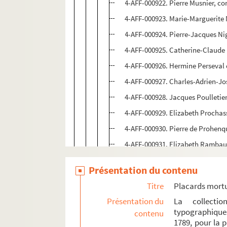
4-AFF-000922. Pierre Musnier, co
4-AFF-000923. Marie-Marguerite
4-AFF-000924. Pierre-Jacques Nig
4-AFF-000925. Catherine-Claude
4-AFF-000926. Hermine Perseval 
4-AFF-000927. Charles-Adrien-Jos
4-AFF-000928. Jacques Poulletier,
4-AFF-000929. Elizabeth Prochass
4-AFF-000930. Pierre de Prohenq
4-AFF-000931. Elizabeth Rambau
4-AFF-000932. Catherine Regnar
Présentation du contenu
4-AFF-000933. Claude Revol, conse
Titre
Placards mort
4-AFF-000934. Charles-Didier Ric
Présentation du
La collecti
4-AFF-000935. Pierre-Eustache Ric
typographique
contenu
1789, pour la 
4-AFF-000936. Marie Rigoullet, 