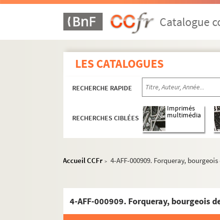
Église Sainte-Marie-Madeleine-en
Catalogue co
Église Sainte-Marine
Église Saint-Merri
Église Saint-Paul-des-Champs
LES CATALOGUES
4-AFF-000882. Antoine d'Araynes
4-AFF-000883. Angélique Aubin, é
RECHERCHE RAPIDE
4-AFF-000884. Antoinette Avoye 
Imprimés
4-AFF-000885. Alexandre Baillot, 
multimédia
RECHERCHES CIBLÉES
4-AFF-000886. Marie-Charlotte Ba
4-AFF-000887. Marie Bonneau, é
Accueil CCFr
4-AFF-000909. Forqueray, bourgeois 
4-AFF-000888 ; 4-AFF-000889. Nico
>
4-AFF-000890. Jacques de Bourges
4-AFF-000891. Jean Brebar, conse
4-AFF-000909. Forqueray, bourgeois de
4-AFF-000892. Prudent Bruley, pr