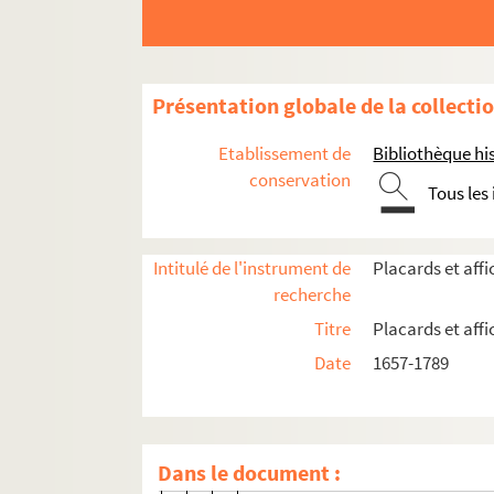
4-AFF-000893. Pierre Brunet de Ch
4-AFF-0008941. Jean-Baptiste Bun
4-AFF-000895. Caland, avocat a
Présentation globale de la collecti
4-AFF-000896. Nicolas-Noël Carl
4-AFF-000897. Michel-Charles Car
Etablissement de
Bibliothèque his
4-AFF-000898. Françoise-Louise
conservation
Tous les
4-AFF-000899. Gilbert Clautrier, 
4-AFF-000900. Charles-François 
Intitulé de l'instrument de
Placards et aff
4-AFF-000901. Marie-Catherine 
recherche
4-AFF-000902. François Denis de 
Titre
Placards et aff
4-AFF-000903. Anne-Catherine-De
Date
1657-1789
4-AFF-000904. Marie-Madeleine D
4-AFF-000905. Edmé Dudoyer, cons
4-AFF-000906. Pierre-François Dur
Dans le document :
4-AFF-000907. Foreau, maître de 