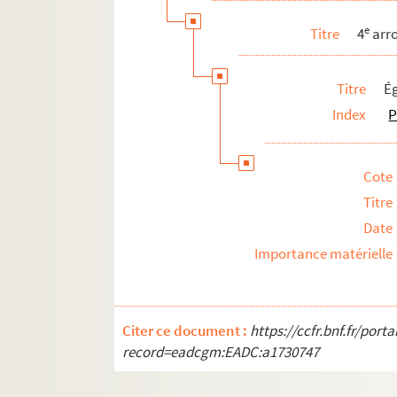
e
Titre
4
arr
Titre
Ég
Index
P
Cote
Titre
Date
Importance matérielle
Citer ce document :
https://ccfr.bnf.fr/por
record=eadcgm:EADC:a1730747