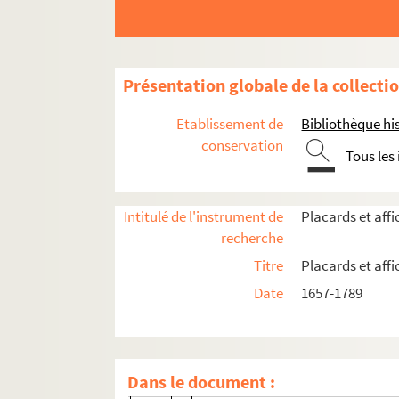
4-AFF-000734. Geneviève-Thérèse
4-AFF-000735. Louise-Geneviève
4-AFF-000736. Elisabeth-Marie Co
Présentation globale de la collecti
4-AFF-000737. Marie Daverdouin,
4-AFF-000738. Charles Delacoré,
Etablissement de
Bibliothèque his
4-AFF-000739. Delobel, marchand, 
conservation
Tous les
4-AFF-000740 ; 4-AFF-000741. Mar
4-AFF-000742. Charlotte-Jeanne-
Intitulé de l'instrument de
Placards et aff
4-AFF-000743. Joseph Germain, b
recherche
4-AFF-000744. Nicolas Hude, bou
Titre
Placards et aff
4-AFF-000745. Gabriel Jobert, con
Date
1657-1789
4-AFF-000746. Madeleine Le Brun
4-AFF-000747. Geneviève Ledoux,
4-AFF-000748. Jean Le Masle, cons
Dans le document :
4-AFF-000749. Nicolas-Michel-M