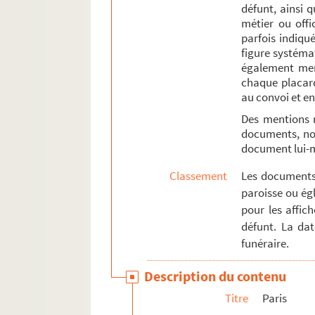
10e arrondissement
défunt, ainsi 
métier ou offi
11e arrondissement
parfois indiqué
e
13
arrondissement
figure systémat
également ment
e
16
arrondissement
chaque placard
Villes diverses
au convoi et en
Des mentions 
Poèmes et éloges funèbres
documents, not
Religion
document lui
Théâtre
Classement
Les documents 
Ventes immobilières et mobilières
paroisse ou égl
Affiches diverses
pour les affic
défunt. La da
funéraire.
Description du contenu
Titre
Paris