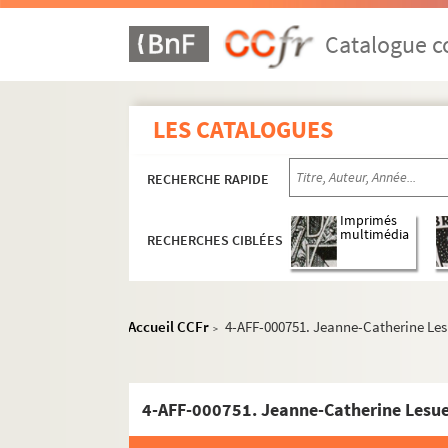
Église Saint-Barthélémy
Catalogue co
Église Saint-Christophe
Église Saint-Denis-et-Saint-Jean-
Église Saint-Germain-le-Vieil
LES CATALOGUES
Église Saint-Gervais-Saint-Protai
Église Saint-Jean-en-Grève
RECHERCHE RAPIDE
4-AFF-000726. Thérèse-Suzanne A
Imprimés
4-AFF-000727. Joseph Barbou, av
multimédia
RECHERCHES CIBLÉES
4-AFF-000728. Jeanne Bastonnea
4-AFF-000729. Jacques-Charles B
Accueil CCFr
4-AFF-000751. Jeanne-Catherine Les
4-AFF-000730. Elisabeth Boivin,
>
4-AFF-000731. Jean-Baptiste-Char
4-AFF-000732. Marie-Angélique B
4-AFF-000751. Jeanne-Catherine Lesue
4-AFF-000733. Louis-Hilaire Bujo