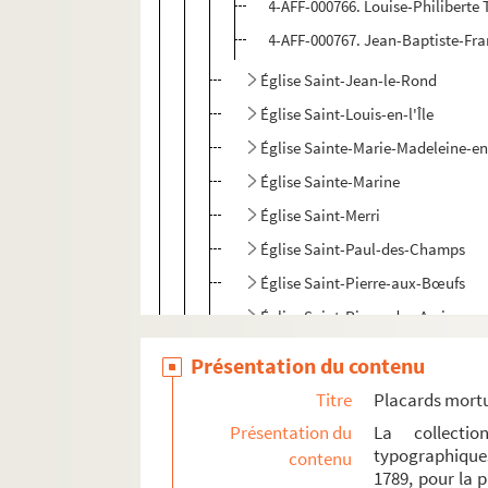
4-AFF-000766. Louise-Philiberte
4-AFF-000767. Jean-Baptiste-Fra
Église Saint-Jean-le-Rond
Église Saint-Louis-en-l'Île
Église Sainte-Marie-Madeleine-en
Église Sainte-Marine
Église Saint-Merri
Église Saint-Paul-des-Champs
Église Saint-Pierre-aux-Bœufs
Église Saint-Pierre-des-Arcis
e
5
arrondissement
Présentation du contenu
e
6
arrondissement
Titre
Placards mort
e
7
arrondissement
Présentation du
La collecti
typographique
e
contenu
8
arrondissement
1789, pour la 