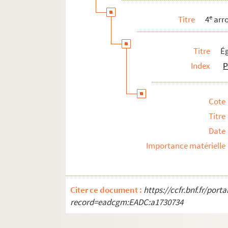
e
13
arrondissement
e
Titre
4
arr
e
16
arrondissement
Villes diverses
Titre
Ég
Poèmes et éloges funèbres
Index
P
Religion
Théâtre
Cote
Ventes immobilières et mobilières
Titre
Affiches diverses
Date
Importance matérielle
Citer ce document :
https://ccfr.bnf.fr/por
record=eadcgm:EADC:a1730734