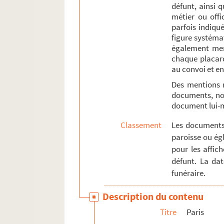
défunt, ainsi 
Église Saint-Jean-le-Rond
métier ou offi
parfois indiqué
Église Saint-Louis-en-l'Île
figure systémat
Église Sainte-Marie-Madeleine-en
également ment
chaque placard
Église Sainte-Marine
au convoi et en
Église Saint-Merri
Des mentions 
Église Saint-Paul-des-Champs
documents, not
document lui
Église Saint-Pierre-aux-Bœufs
Église Saint-Pierre-des-Arcis
Classement
Les documents 
paroisse ou égl
e
5
arrondissement
pour les affic
e
6
arrondissement
défunt. La da
e
7
arrondissement
funéraire.
e
8
arrondissement
Description du contenu
10e arrondissement
Titre
Paris
11e arrondissement