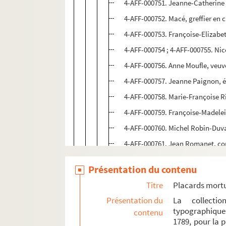
4-AFF-000751. Jeanne-Catherine 
4-AFF-000752. Macé, greffier en c
4-AFF-000753. Françoise-Elizabe
4-AFF-000754 ; 4-AFF-000755. Nic
4-AFF-000756. Anne Moufle, veuve 
4-AFF-000757. Jeanne Paignon, é
4-AFF-000758. Marie-Françoise 
4-AFF-000759. Françoise-Madele
4-AFF-000760. Michel Robin-Duval,
4-AFF-000761. Jean Romanet, cons
4-AFF-000762. Marie-Geneviève-A
Présentation du contenu
4-AFF-000763 ; 4-AFF-000764. Jea
Titre
Placards mort
4-AFF-000765. Jean-Baptiste-Julie
Présentation du
La collecti
4-AFF-000766. Louise-Philiberte
typographique
contenu
1789, pour la 
4-AFF-000767. Jean-Baptiste-Fra