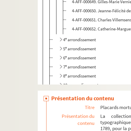
4-AFF-000649. Gilles-Marie Vernie
4-AFF-000650. Jeanne-Félicité 
4-AFF-000651. Charles Villemsens
4-AFF-000652. Catherine-Margueri
e
4
arrondissement
e
5
arrondissement
e
6
arrondissement
e
7
arrondissement
e
8
arrondissement
10e arrondissement
11e arrondissement
Présentation du contenu
e
13
arrondissement
Titre
Placards mort
e
16
arrondissement
Présentation du
La collecti
typographique
contenu
Villes diverses
1789, pour la 