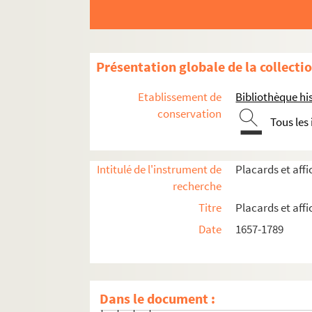
4-AFF-000618. Jacques-Louis Le V
4-AFF-000619. Levieux, seigneur de
4-AFF-000620. Bernard Maigret, n
Présentation globale de la collecti
4-AFF-000621. Marguerite Maucui
4-AFF-000622. Angélique Micheli
Etablissement de
Bibliothèque his
4-AFF-000623. Jean Moisnet, conse
conservation
Tous les
4-AFF-000624. Jean-Etienne de M
4-AFF-000625. Justine Nugue, ép
Intitulé de l'instrument de
Placards et aff
4-AFF-000626. Charles-Isidore Og
recherche
4-AFF-000627. Antoine-François-G
Titre
Placards et aff
4-AFF-000628. Noël-Pierre Paschal
Date
1657-1789
4-AFF-000629. Claude Patu, conse
4-AFF-000630. Françoise-Agnès Pa
4-AFF-000631. Antoine Peletyer, c
Dans le document :
4-AFF-000632. Marie-Thérèse Per