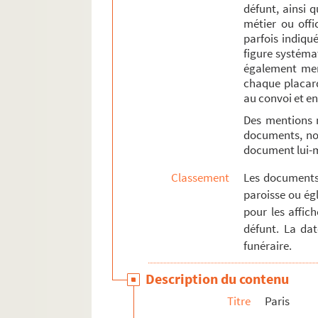
Poèmes et éloges funèbres
défunt, ainsi 
métier ou offi
Religion
parfois indiqué
Théâtre
figure systémat
également ment
Ventes immobilières et mobilières
chaque placard
Affiches diverses
au convoi et en
Des mentions 
documents, not
document lui
Classement
Les documents 
paroisse ou égl
pour les affic
défunt. La da
funéraire.
Description du contenu
Titre
Paris