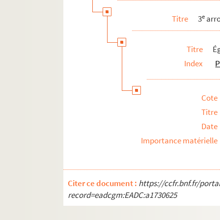
e
Titre
3
arr
Titre
É
Index
P
Cote
Titre
Date
Importance matérielle
Citer ce document :
https://ccfr.bnf.fr/por
record=eadcgm:EADC:a1730625