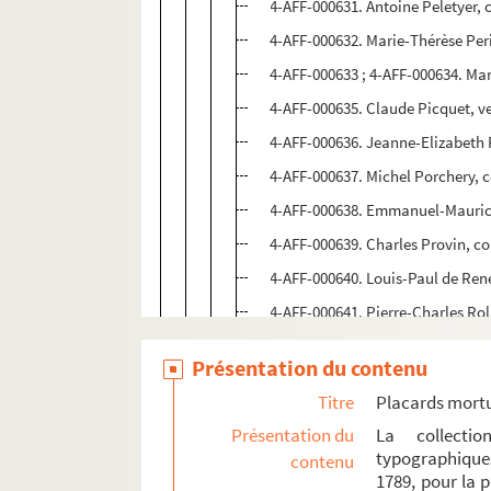
4-AFF-000631. Antoine Peletyer, c
4-AFF-000632. Marie-Thérèse Per
4-AFF-000633 ; 4-AFF-000634. Ma
4-AFF-000635. Claude Picquet, v
4-AFF-000636. Jeanne-Elizabeth 
4-AFF-000637. Michel Porchery, co
4-AFF-000638. Emmanuel-Maurice
4-AFF-000639. Charles Provin, con
4-AFF-000640. Louis-Paul de Ren
4-AFF-000641. Pierre-Charles Rol
4-AFF-000642 ; 4-AFF-000643. Jea
Présentation du contenu
4-AFF-000644. Hugues-Charles de
Titre
Placards mort
4-AFF-000645. Jean-Jacques-Alexa
Présentation du
La collecti
4-AFF-000646. Anne-Catherine Se
typographique
contenu
1789, pour la 
4-AFF-000647. Bernard-Nicolas So