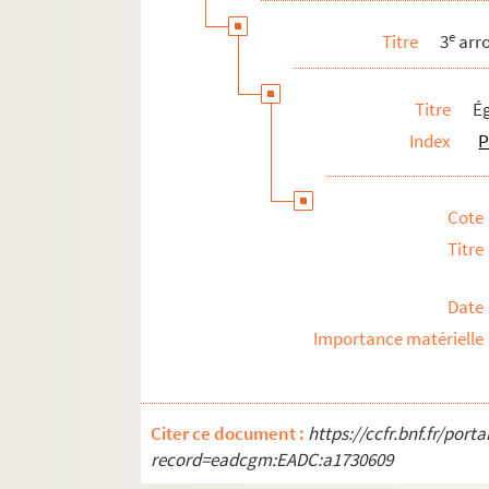
Villes diverses
e
Titre
3
arr
Poèmes et éloges funèbres
Religion
Titre
É
Théâtre
Index
P
Ventes immobilières et mobilières
Affiches diverses
Cote
Titre
Date
Importance matérielle
Citer ce document :
https://ccfr.bnf.fr/por
record=eadcgm:EADC:a1730609