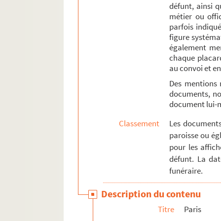
défunt, ainsi 
4-AFF-000648. Marie-Geneviève 
métier ou offi
parfois indiqué
4-AFF-000649. Gilles-Marie Vernie
figure systémat
4-AFF-000650. Jeanne-Félicité 
également ment
4-AFF-000651. Charles Villemsens
chaque placard
au convoi et en
4-AFF-000652. Catherine-Margueri
Des mentions 
e
4
arrondissement
documents, not
document lui
e
5
arrondissement
e
6
arrondissement
Classement
Les documents 
paroisse ou égl
e
7
arrondissement
pour les affic
e
8
arrondissement
défunt. La da
10e arrondissement
funéraire.
11e arrondissement
Description du contenu
e
13
arrondissement
Titre
Paris
e
16
arrondissement