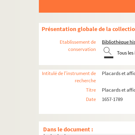
4-AFF-000602. Marie-Elizabeth De
4-AFF-000603. Marie-Catherine D
4-AFF-000604. Dujardin, marchand
Présentation globale de la collecti
4-AFF-000605. Marguerite Ficque
4-AFF-000606. Jean Greban, procu
Etablissement de
Bibliothèque his
4-AFF-000607. Guesnon, contrôleur
conservation
Tous les
4-AFF-000608. Marie Hargenvillie
4-AFF-000609. Antoine Hersent, co
Intitulé de l'instrument de
Placards et aff
4-AFF-000610. Jean-Joseph-Aimé
recherche
4-AFF-000611. Jacques Jacquet, s
Titre
Placards et aff
4-AFF-000612. César-Marie de Lac
Date
1657-1789
4-AFF-000613. Anne Lambert, ve
4-AFF-000614. Michel Le Bel, sei
4-AFF-000615. Marie-Marguerite 
Dans le document :
4-AFF-000616. Charlotte-Claude 