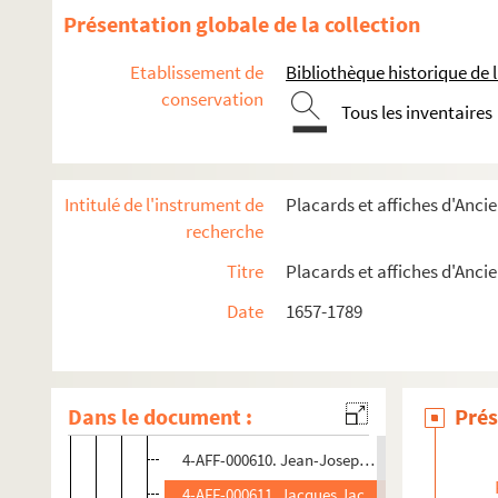
4-AFF-000597. Marguerite Joseph Delan, veuve
Présentation globale de la collection
4-AFF-000598. Charlotte-Ursule Delaval, veuv
Etablissement de
Bibliothèque historique de la
4-AFF-000599. Marie Denis, veuve de Jean-Bap
conservation
Tous les inventaires
4-AFF-000601. Nicole-Magdelaine Descourtie
4-AFF-000600. Marie-Madeleine Desbette, veu
4-AFF-000602. Marie-Elizabeth Desforges, veuv
Intitulé de l'instrument de
Placards et affiches d'Anc
4-AFF-000603. Marie-Catherine Dubois, épous
recherche
4-AFF-000604. Dujardin, marchand épicier et b
Titre
Placards et affiches d'Anc
4-AFF-000605. Marguerite Ficquet, épouse de 
Date
1657-1789
4-AFF-000606. Jean Greban, procureur au Châte
4-AFF-000607. Guesnon, contrôleur général des 
4-AFF-000608. Marie Hargenvilliers, veuve Coi
Dans le document :
Prés
4-AFF-000609. Antoine Hersent, conseiller secré
4-AFF-000610. Jean-Joseph-Aimé-Marie de Ho
4-AFF-000611. Jacques Jacquet, sieur de La Bu