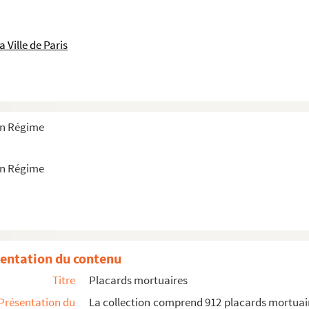
 de Faverolle
e Guisain
 Ville de Paris
tiste de Vandenesse
ux, épouse Borderel de Caumont
ve de ean-François Guesnon
e de Pierre-Henri Petit
ien Régime
e de Jean Labadie
ourgeois de Paris
ien Régime
Pierre-Claude Heusch
let, ancien marguillier de sa paroisse
rentes de l'Hôtel de Ville de Paris, menuisier de la chambre et des...
nterel
entation du contenu
taire du roi, garde des anciennes minutes du Conseil, greffier des...
Titre
Placards mortuaires
uchin, marquis de Houchin
Présentation du
La collection comprend 912 placards mortuair
ssière