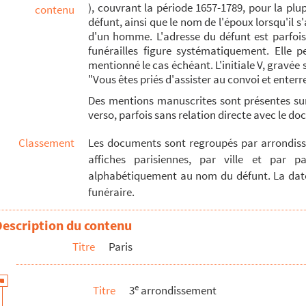
), couvrant la période 1657-1789, pour la pl
contenu
r d'Orangis, conseiller maître ordinaire en la chambre des comptes d...
défunt, ainsi que le nom de l'époux lorsqu'il s'
d'un homme. L'adresse du défunt est parfois i
s Hue de Miromesnil
funérailles figure systématiquement. Elle p
al, Lieux, Joüy, Gency
mentionné le cas échéant. L'initiale V, gravée
"Vous êtes priés d'assister au convoi et enterre
 Le Fèvre
Des mentions manuscrites sont présentes s
aubonne, épouse de Louis-René Gervais
verso, parfois sans relation directe avec le 
t en parlement, doyen de conseillers en l'élection de Paris, ancien...
Classement
Les documents sont regroupés par arrondisse
n notaire au Châtelet, écuyer
affiches parisiennes, par ville et par pa
sgry, conseiller et secrétaire du conseil et finances du feu duc d...
alphabétiquement au nom du défunt. La dat
telet de Paris, écuyer
funéraire.
ierre-François de Moncrif
Description du contenu
Jean-Nicolas Rousselot
Titre
Paris
re du roi, ancien trésorier général des Invalides de la Marine, se...
e honoraire au Châtelet de Paris
e
Titre
3
arrondissement
es-Michel de Roissy