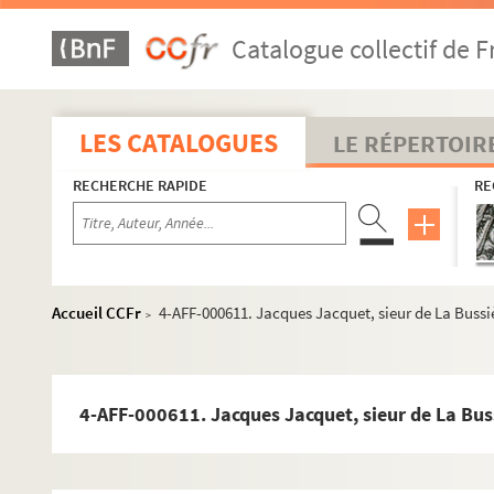
4-AFF-000583. Claude-André Canclaux, conseil
Catalogue collectif de F
4-AFF-000584. Achille-Henry Cannet, écuyer, 
4-AFF-000585. Raymond Castin, capitaine du ré
4-AFF-000586. Charlot le père, maître plombier
LES CATALOGUES
LE RÉPERTOIR
4-AFF-000587. Catherine du Charme, veuve Me
RECHERCHE RAPIDE
RE
4-AFF-000588. Laurent Charron, conseiller secr
4-AFF-000589. Louise Chavany, veuve Meusnie
4-AFF-000590. Nicolas Chuppin, conseiller secré
4-AFF-000591. Hierôme-Gabriël Cousinet, conse
Accueil CCFr
4-AFF-000611. Jacques Jacquet, sieur de La Bussi
>
4-AFF-000592. Françoise-Claude Crépy, veuve 
4-AFF-000593. Ursinne-Angélique Damonville, 
4-AFF-000594. Thomas Dandreau, conseiller sec
4-AFF-000611. Jacques Jacquet, sieur de La Bus
4-AFF-000595. Marie-Thomas Dandreau, conseil
4-AFF-000596. Marie Dauberville, épouse Le Gr