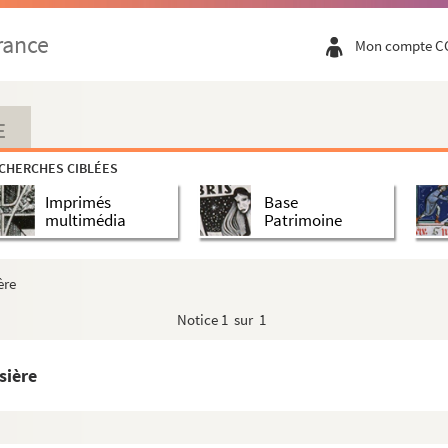
ler au Grand Conseil
rance
Mon compte C
député du commerce de Picardie
giment des grenadiers royaux, écuyer, chevalier de l'ordre de Saint-...
 et fontainier, bourgeois de Paris
E
usnier
CHERCHES CIBLÉES
étaire du roi, receveur général et mi-triennal des domaines et bois...
Imprimés
Base
r
multimédia
Patrimoine
taire du roi, trésorier général du marc d'or des ordres du roi
iller maître ordinaire en la chambre des comptes de Paris
ère
de Ruelle
Notice
1 sur 1
épouse de Pierre Auvray
rétaire du roi
sière
ler auditeur ordinaire en la chambre des comptes de Paris
as