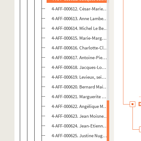
4-AFF-000612. César-Marie de Lacroix, seigneu
4-AFF-000613. Anne Lambert, veuve de Thoma
4-AFF-000614. Michel Le Bel, seigneur de Vauré
4-AFF-000615. Marie-Marguerite Le Bon, veuve
4-AFF-000616. Charlotte-Claude Le Large d'E
4-AFF-000617. Antoine-Pierre Le Vasseur, avoca
4-AFF-000618. Jacques-Louis Le Verrier, ancie
4-AFF-000619. Levieux, seigneur de la Motte d'E
4-AFF-000620. Bernard Maigret, notaire au Châ
4-AFF-000621. Marguerite Maucuit, veuve de P
4-AFF-000622. Angélique Michelin, épouse de 
4-AFF-000623. Jean Moisnet, conseiller secrétai
4-AFF-000624. Jean-Etienne de Monchy, notair
4-AFF-000625. Justine Nugue, épouse de Charl