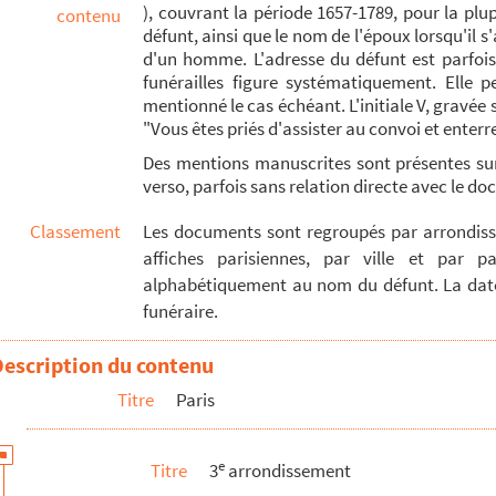
), couvrant la période 1657-1789, pour la pl
contenu
 veuve Le Meusnier
défunt, ainsi que le nom de l'époux lorsqu'il s'
d'un homme. L'adresse du défunt est parfois i
e enquêteur examinateur au Châtelet de Paris
funérailles figure systématiquement. Elle p
in, trésorier général des maréchaussées, conseiller secrétaire du ro...
mentionné le cas échéant. L'initiale V, gravée
"Vous êtes priés d'assister au convoi et enterre
n parlement
Des mentions manuscrites sont présentes s
e, conseiller secrétaire du roi, notaire au Châtelet de Paris
verso, parfois sans relation directe avec le 
ire du roi, receveur général des domaines et bois de Bretagne
Classement
Les documents sont regroupés par arrondisse
iller secrétaire du roi, fermier général
affiches parisiennes, par ville et par pa
d'Antoine-Henri Patu des Haultchamps
alphabétiquement au nom du défunt. La dat
ler au Grand Conseil
funéraire.
député du commerce de Picardie
Description du contenu
giment des grenadiers royaux, écuyer, chevalier de l'ordre de Saint-...
Titre
Paris
 et fontainier, bourgeois de Paris
usnier
e
Titre
3
arrondissement
étaire du roi, receveur général et mi-triennal des domaines et bois...