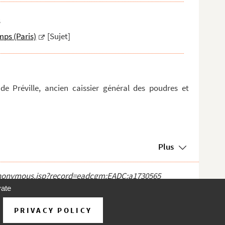
s
ps (Paris)
[Sujet]
e Préville, ancien caissier général des poudres et
Plus
ct_anonymous.jsp?record=eadcgm:EADC:a1730565
vate
PRIVACY POLICY
d'utilisation
À propos
Contact
Aide
v 31.1.0