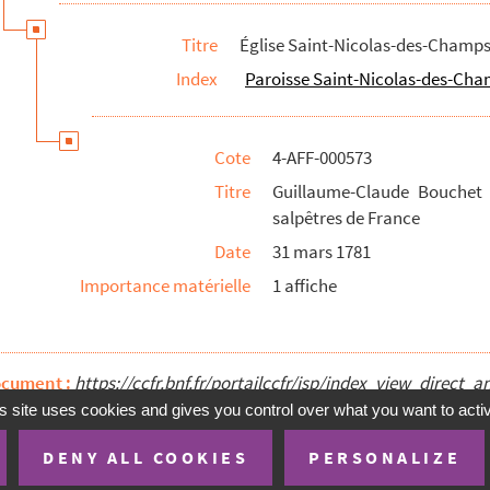
r
Titre
Église Saint-Nicolas-des-Champ
taire du roi, trésorier général du marc d'or des ordres du roi
Index
Paroisse Saint-Nicolas-des-Cham
iller maître ordinaire en la chambre des comptes de Paris
de Ruelle
épouse de Pierre Auvray
Cote
4-AFF-000573
rétaire du roi
Titre
Guillaume-Claude Bouchet d
salpêtres de France
ler auditeur ordinaire en la chambre des comptes de Paris
Date
31 mars 1781
as
Importance matérielle
1 affiche
 de Faverolle
e Guisain
tiste de Vandenesse
ocument :
https://ccfr.bnf.fr/portailccfr/jsp/index_view_dire
ux, épouse Borderel de Caumont
s site uses cookies and gives you control over what you want to acti
ve de ean-François Guesnon
e de Pierre-Henri Petit
DENY ALL COOKIES
PERSONALIZE
te
Mentions Légales
Accessibilité (non conforme)
Conditions 
e de Jean Labadie