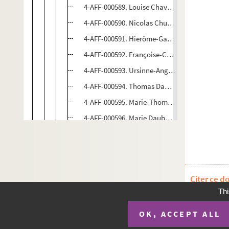
4-AFF-000589. Louise Chavany, veuve Meusnie
4-AFF-000590. Nicolas Chuppin, conseiller secré
4-AFF-000591. Hierôme-Gabriël Cousinet, conse
4-AFF-000592. Françoise-Claude Crépy, veuve 
4-AFF-000593. Ursinne-Angélique Damonville, 
4-AFF-000594. Thomas Dandreau, conseiller sec
4-AFF-000595. Marie-Thomas Dandreau, conseil
4-AFF-000596. Marie Dauberville, épouse Le Gr
4-AFF-000597. Marguerite Joseph Delan, veuve
4-AFF-000598. Charlotte-Ursule Delaval, veuv
4-AFF-000599. Marie Denis, veuve de Jean-Bap
Citer ce d
4-AFF-000601. Nicole-Magdelaine Descourtie
Thi
4-AFF-000600. Marie-Madeleine Desbette, veu
4-AFF-000602. Marie-Elizabeth Desforges, veuv
OK, ACCEPT ALL
Plan du si
4-AFF-000603. Marie-Catherine Dubois, épous