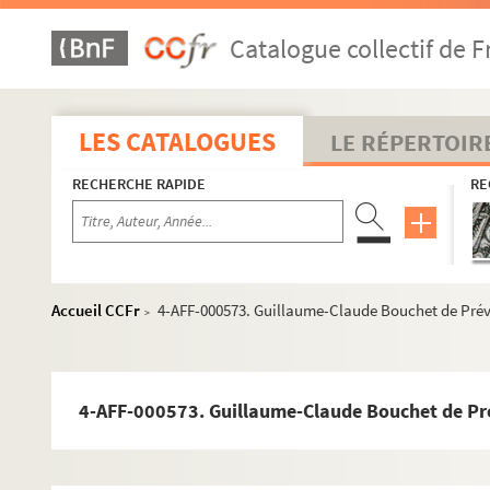
Catalogue collectif de F
LES CATALOGUES
LE RÉPERTOIR
RECHERCHE RAPIDE
RE
Actes royaux
Actes administratifs et judiciaires
Communautés de métiers
Enseignement
Accueil CCFr
4-AFF-000573. Guillaume-Claude Bouchet de Prévil
>
Médecine et assistance
Placards mortuaires
4-AFF-000573. Guillaume-Claude Bouchet de Prévi
Paris
er
1
arrondissement
e
2
arrondissement