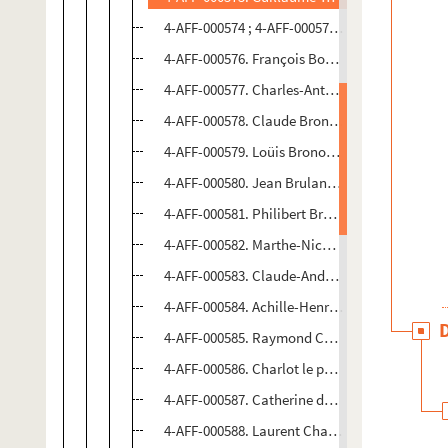
4-AFF-000574 ; 4-AFF-000575. Vincente Bougé,
4-AFF-000576. François Bourgeois, commissair
4-AFF-000577. Charles-Antoine-Jacques Bourgev
4-AFF-000578. Claude Bronod l'aîné, avocat e
4-AFF-000579. Loüis Bronod, seigneur de Laland
4-AFF-000580. Jean Brulant, conseiller secréta
4-AFF-000581. Philibert Brunet de Vauxgé, conse
4-AFF-000582. Marthe-Nicole Calvel, épouse 
4-AFF-000583. Claude-André Canclaux, conseil
4-AFF-000584. Achille-Henry Cannet, écuyer, 
4-AFF-000585. Raymond Castin, capitaine du ré
4-AFF-000586. Charlot le père, maître plombier
4-AFF-000587. Catherine du Charme, veuve Me
4-AFF-000588. Laurent Charron, conseiller secr