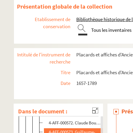
Présentation globale de la collection
e
3
arrondissement
Etablissement de
Bibliothèque historique de la
Couvent des Filles du Calvaire
conservation
Couvent des Hospitalières
Tous les inventaires
Église Saint-Nicolas-des-Champs
4-AFF-000563. Olive-Pélagie Arson, fille mineu
Intitulé de l'instrument de
Placards et affiches d'Anc
4-AFF-000564. Jean-Paul Aublé, maître brodeu
recherche
4-AFF-000565. Jean-Baptiste-Robert Billet de 
Titre
Placards et affiches d'Anc
4-AFF-000566. Elizabeth de Boiscourion, épou
Date
1657-1789
4-AFF-000567. De Boiscourjon le fils
4-AFF-000568. Louis-Jacques de Bonne, ancie
4-AFF-000569 ; 4-AFF-000570. Boscheron, ancien
Dans le document :
Prés
4-AFF-000571. Geneviève-Marie-Marthe Boscher
4-AFF-000572. Claude Bouché, veuve de Jean 
4-AFF-000573. Guillaume-Claude Bouchet de Pré