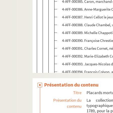
4-AFF-000385. Caron, marchand 
4-AFF-000386. Anne-Marguerite C
4-AFF-000387. Henri Cellot le je
4-AFF-000388. Claude Chambel, 
4-AFF-000389. Michelle Chappoti
4-AFF-000390. Françoise Chrestien
4-AFF-000391. Charles Cornet, né
4-AFF-000392. Marie-Elizabeth C
4-AFF-000393. Jacques-Nicolas d
4-AFF-000394. François Crévon, an
4-AFF-000395. Marie-Catherine Cu
Présentation du contenu
4-AFF-000396. Louis-Jérôme Dami
Titre
Placards mort
4-AFF-000397. Denis-Henry Delar
Présentation du
La collecti
4-AFF-000398. Victoire-Thérèse D
typographique
contenu
1789, pour la 
4-AFF-000399. Robert-Emmanuel-C