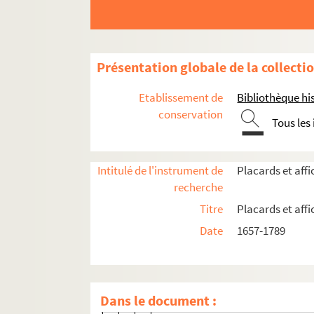
Actes administratifs et judiciaires
Communautés de métiers
Enseignement
Présentation globale de la collecti
Médecine et assistance
Placards mortuaires
Etablissement de
Bibliothèque his
conservation
Paris
Tous les
er
1
arrondissement
Intitulé de l'instrument de
Placards et aff
Couvent des Capucines
recherche
Couvent des Jacobins
Titre
Placards et aff
Église Sainte-Croix de la Cité
Date
1657-1789
Église Saint-Eustache
Église Saint-Germain l'Auxerrois
4-AFF-000368. Pierre-Nicolas d'Ao
Dans le document :
4-AFF-000369. Marguerite Arienn