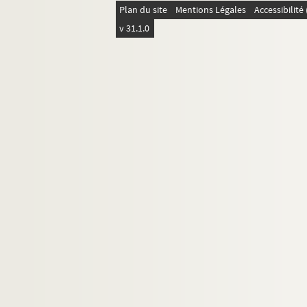
Plan du site
Mentions Légales
Accessibilit
4-AFF-000429. Marguerite-Thérès
v 31.1.0
4-AFF-000430. Charles-Nicolas Le 
4-AFF-000431. Nicole Le Roy, é
4-AFF-000432. Louis-Nicolas Lor
4-AFF-000433. Jean Malaval, chir
4-AFF-000434. Marie-Catherine 
4-AFF-000435. Claude Martinot, 
4-AFF-000436. Louis Meriel, anci
4-AFF-000437. Marie Mignon, fill
4-AFF-000438. Anne-Catherine M
4-AFF-000439. Jacques Molin, seig
4-AFF-000440 ; 4-AFF-000441. Ma
4-AFF-000442. Noirot, abbé
4-AFF-000443. Jeanne Pannelier,