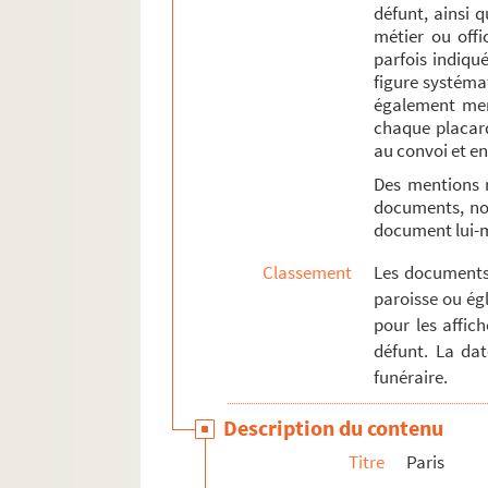
défunt, ainsi 
4-AFF-000400 ; 4-AFF-000401. Do
métier ou offi
parfois indiqué
4-AFF-001421. Pierre Drevet, grav
figure systémat
4-AFF-000402. Anne-Catherine D
également ment
4-AFF-000403. Damien Dupont, no
chaque placard
au convoi et en
4-AFF-000404. Marie-Catherine 
Des mentions 
4-AFF-000405. Jean Dutartre, doy
documents, not
4-AFF-000406. Marie-Thérèse-Urs
document lui
4-AFF-000407. Eynaud, l'un des v
Classement
Les documents 
4-AFF-000408. Marie-Anne Eynau
paroisse ou égl
pour les affic
4-AFF-000409. Marie-Anne Eynau
défunt. La da
4-AFF-000410. Marie Fagnou, veu
funéraire.
4-AFF-000411. Etienne Faurot, bo
Description du contenu
4-AFF-000412. Pierre Frédureau 
Titre
Paris
4-AFF-000413. Marie Goblet, épo