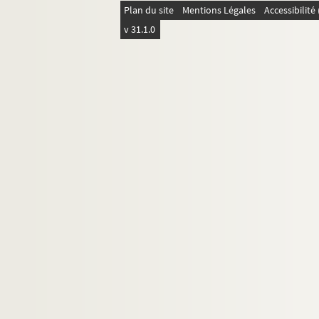
Plan du site
Mentions Légales
Accessibilit
4-AFF-000327. Elizabeth-Françoi
v 31.1.0
4-AFF-000328. Jean-François Let
2-AFF-000016. Louis-Philippe Magn
4-AFF-000329. Charles de Marand
4-AFF-000330. Antoine-Lambert Ma
4-AFF-000331. Pierre-Antoine Ma
4-AFF-000332. Edme-Louis Meny, 
4-AFF-000333. Jérôme Mérault, co
4-AFF-000334. Marie Métra, veuv
4-AFF-000335. Anne Michart, veu
4-AFF-000336. Pierre-Simon Mirey,
4-AFF-000337. Jean-Antoine Moron
4-AFF-000338. Louis-François Mouf
2-AFF-000017. Hubert Mutel, com