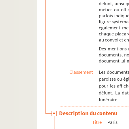
défunt, ainsi 
4-AFF-000299. Claude Cressy, ve
métier ou offi
parfois indiqué
4-AFF-000300. Etienne-Vincent Del
figure systémat
4-AFF-000301. Marie-Madeleine D
également ment
4-AFF-000302. Marie-Anne-Geneviè
chaque placard
au convoi et en
4-AFF-000303. Marthe-Madeleine 
Des mentions 
4-AFF-000304. Charles-Claude-Ang
documents, not
4-AFF-000305. Marie-Madeleine Ev
document lui
4-AFF-000306 ; 4-AFF-000307. Fra
Classement
Les documents 
4-AFF-000308. Claude-Théodore G
paroisse ou égl
pour les affic
4-AFF-000309. Marie Gallois, ve
défunt. La da
4-AFF-000310. Geneviève-Catheri
funéraire.
4-AFF-000311. Marie-Marthe Gell
Description du contenu
2-AFF-000014. André-Nicolas Gire
Titre
Paris
4-AFF-000312. Madeleine Gleizes