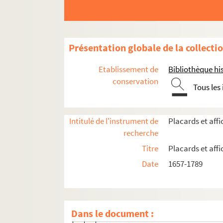
Présentation globale de la collecti
Actes royaux
Actes administratifs et judiciaires
Etablissement de
Bibliothèque his
conservation
Communautés de métiers
Tous les
Enseignement
Médecine et assistance
Intitulé de l'instrument de
Placards et aff
Placards mortuaires
recherche
Paris
Titre
Placards et aff
Date
1657-1789
er
1
arrondissement
Couvent des Capucines
Couvent des Jacobins
Dans le document :
Église Sainte-Croix de la Cité