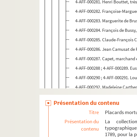
4-AFF-000281. Henri Bouttet, trés
4-AFF-000282. Françoise-Margueri
4-AFF-000283. Marguerite de Bru
4-AFF-000284. François de Bussy,
4-AFF-000285. Claude-François Cab
4-AFF-000286. Jean Camusat de R
4-AFF-000287. Capet, marchand é
4-AFF-000288 ; 4-AFF-000289. Eus
4-AFF-000290 ; 4-AFF-000291. Loui
4-AFF-000292. Madeleine Carther
4-AFF-000293 ; 4-AFF-000294. De
Présentation du contenu
4-AFF-000295. Louis-Thomas Char
Titre
Placards mort
4-AFF-000296. Claude Chevalier, 
Présentation du
La collecti
4-AFF-000297. René-Catherine C
typographique
contenu
1789, pour la 
4-AFF-000298. Charles Chiffaude