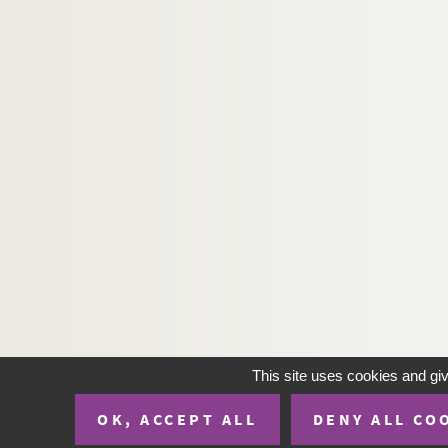
F 401530/17. Jean-Jacques Heckev, à Colmar
F 401530/21. Die Beschworenen des öffentlic
F 702956. Nathan Katz, poète mulhousien, 
F 702989. Alexandre Henri Meyer : pianis
F 703225. Recueil de copies de textes et 
F 703403. Sundgäu vo Nathan Katz
F 900098. « Sous le patronage de la Société 
This site uses cookies and gi
OK, ACCEPT ALL
DENY ALL CO