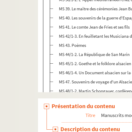
MS 39. Le maître des cérémonies Jean B
MS 40. Les souvenirs de la guerre d'Espa
MS 41. Le comte Jean de Fries et ses fils
MS 42/1-3. En feuilletant les Musiciana 
MS 43. Poèmes
MS 44/1-2. La République de San Marin
MS 45/1-2. Goethe et le folklore alsacien 
MS 46/1-4. Un Document alsacien sur la 
MS 47. Souvenirs de voyage d'un Alsacie
MS 48/1-2. Martin Schongauer, conférenc
MS 49/1-2. Anatole France en Alsace
Présentation du contenu
MS 50/1-3. La Rome antique dans les l
Titre
Manuscrits mo
MS 51/1-2. Le Duché français d'Athènes 
MS 52/1-5. La Nausicaa de Goethe
Description du contenu