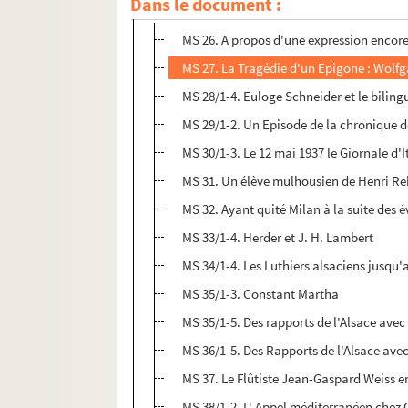
Dans le document :
MS 26-66. Manuscrits de Maurice Mutterer
MS 26. A propos d'une expression encor
MS 27. La Tragédie d'un Epigone : Wolf
MS 28/1-4. Euloge Schneider et le bilin
MS 29/1-2. Un Episode de la chronique d
MS 30/1-3. Le 12 mai 1937 le Giornale d'It
MS 31. Un élève mulhousien de Henri Reb
MS 32. Ayant quité Milan à la suite des 
MS 33/1-4. Herder et J. H. Lambert
MS 34/1-4. Les Luthiers alsaciens jusqu'
MS 35/1-3. Constant Martha
MS 35/1-5. Des rapports de l'Alsace ave
MS 36/1-5. Des Rapports de l'Alsace avec
MS 37. Le Flûtiste Jean-Gaspard Weiss en
MS 38/1-2. L' Appel méditerranéen chez