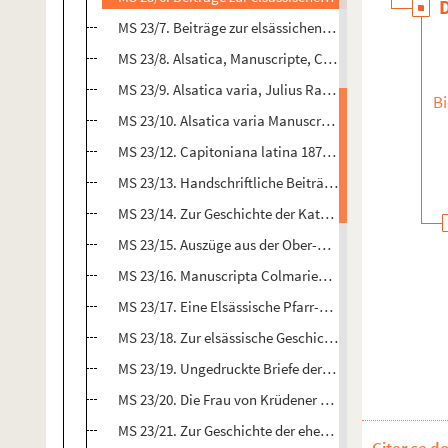
MS 23/7. Beiträge zur elsässichen Geschichte meist u
MS 23/8. Alsatica, Manuscripte, Collectanea, Miscellanea
MS 23/9. Alsatica varia, Julius Rathgeber
Bi
MS 23/10. Alsatica varia Manuscript 1888 darunter St
MS 23/12. Capitoniana latina 1872. Epistolae Capiton
MS 23/13. Handschriftliche Beiträge zur elsässichen
MS 23/14. Zur Geschichte der Katholischen Reaktion i
MS 23/15. Auszüge aus der Ober-Elsässischen Chronik d
MS 23/16. Manuscripta Colmariensia et Alsatiae superi
MS 23/17. Eine Elsässische Pfarr-Chronik Manuscript : 
MS 23/18. Zur elsässische Geschichte aus dem Nachlass
MS 23/19. Ungedruckte Briefe der Baronin von Krüdene
MS 23/20. Die Frau von Krüdener und ihr Freundeskreis 
MS 23/21. Zur Geschichte der ehemaligen Grafschaft 