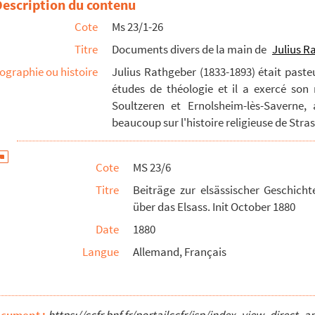
Description du contenu
ngedrucktes, gesammelt durch Pfarrer Julius Rathgeber, au...
Cote
Ms 23/1-26
, Init. 6 januar 1871, finit 18 Juli 1871, Julius Rat...
Titre
Documents divers de la main de
Julius R
ographie ou histoire
Julius Rathgeber (1833-1893) était paste
öberiana, Julius Rathgeber
études de théologie et il a exercé son
Soultzeren et Ernolsheim-lès-Saverne, 
is et ad Capitonem, Julius Rathgeber
beaucoup sur l'histoire religieuse de Strasb
 Reformationsgeschichte entnommen aus Pfarrers Röhrich hand...
n Colmar (1627-1628) : aus einem MS abgeschrieben des H Ig...
Cote
MS 23/6
es Rectors Kirchner aus Colmar, Init. 6 dec. 1872, par Ju...
Titre
Beiträge zur elsässischer Geschich
oris ex Ms Nicolaus Klein, diaconus Colmariensis, Billing...
über das Elsass. Init October 1880
der Verfasser dieser Chronik ist der Inspektor Schmidt v...
Date
1880
e des Professoren Johann Frantz : befindet sich im litera...
Langue
Allemand, Français
r und anderer Freunde aus ihrem Kreise an die Familie Wege...
im Elsass : ein Beitrag zur religiösen geschichte des El...
von Hanau-Lichtenberg aus ungedruckte Quellen, meistens aus...