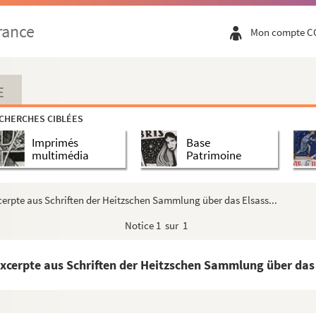
rance
Mon compte C
E
nf Akten, nebst Vorspiel
CHERCHES CIBLÉES
Imprimés
Base
700
multimédia
Patrimoine
 de 76 graveurs alsaciens : correspondance échang...
Gäyelin (1812-1889)
xcerpte aus Schriften der Heitzschen Sammlung über das Elsass...
 Gewidmet Georges Gayelin, 1812-1889
Notice
1 sur 1
0 : inventaire des séries AA-II
ouffach
Excerpte aus Schriften der Heitzschen Sammlung über das 
 procès-verbaux des assemblées générales et comité...
is 1704, de la main de Ernest Meininger