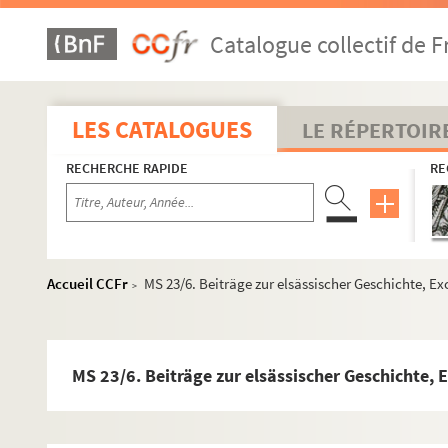
Catalogue collectif de F
Manuscrits médiévaux
Manuscrits modernes et contemporains
LES CATALOGUES
LE RÉPERTOIR
MS 1. Schicksal und Liebe : ein dramatisches Gedicht in fü
RECHERCHE RAPIDE
RE
MS 2. Mémoire de la province de l'Alsace
MS 3. Mémoire concernant la province d'Alsace : Année 1
MS 4. Notices individuelles, autographes pour la plupart,
MS 5/1-6. Dichtungen eines Alt-Elsässers, par Georges 
Accueil CCFr
MS 23/6. Beiträge zur elsässischer Geschichte, E
>
MS 6. Lebens Regeln Handels-Vorschriften, Meinem Sohn
MS 7. Archives communales de Soultzmatt antérieures à 179
MS 8/1-2. Résumé sommaire des Archives de la ville de R
MS 23/6. Beiträge zur elsässischer Geschichte, 
MS 9. L' Ancienne Société de gymnastique de Strasbourg :
MS 10. Tableau généalogique de la famille Meininger depu