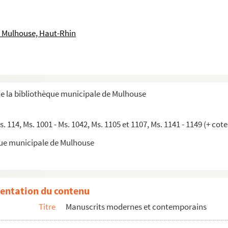
oire, par Dom Augustin Calmet, Sous-prieur de Munst...
1837-1918)
 Mulhouse, Haut-Rhin
et curiosités des Vosges visités par l'auteur de 1...
 envoyée à la Bibliothèque municipale de Mulhouse, p...
ntisme à 1914, par Jean-Eugène Bersier
de la bibliothèque municipale de Mulhouse
dant la Révolution : relation exacte du 4 févrie...
e Nathan Katz (1892-1981)
Ms. 114, Ms. 1001 - Ms. 1042, Ms. 1105 et 1107, Ms. 1141 - 1149 (+ cot
que municipale de Mulhouse
eber
 Ephemeriden
 Rathgeber aus Neudorf, Init. 8 Juli 1880
entation du contenu
 Jahrhundert
Titre
Manuscrits modernes et contemporains
te aus Schriften der Heitzschen Sammlung über das Elsass...