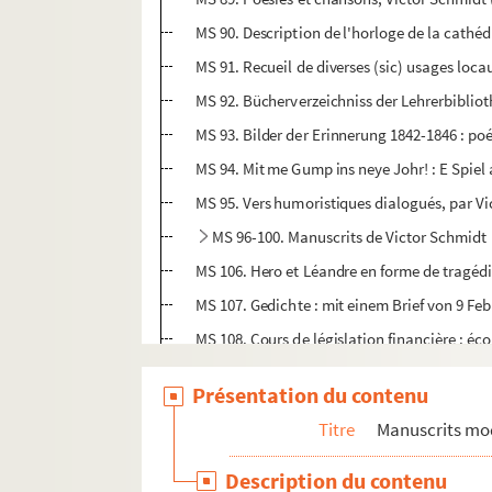
MS 90. Description de l'horloge de la cathé
MS 91. Recueil de diverses (sic) usages locaux
MS 92. Bücherverzeichniss der Lehrerbibliot
MS 93. Bilder der Erinnerung 1842-1846 : poési
MS 94. Mit me Gump ins neye Johr! : E Spiel
MS 95. Vers humoristiques dialogués, par V
MS 96-100. Manuscrits de Victor Schmidt
MS 107. Gedichte : mit einem Brief von 9 Fe
MS 108. Cours de législation financière : 
MS 109. Belägerung und Innemung der Stadt
Présentation du contenu
MS 110. Die Gefaesspflanzen des Kreises Altk
Titre
Manuscrits mo
MS 111. Ernschtes im Heiteres üs müssige S
MS 112/a et b. Journal d'Emile : Poèmes
Description du contenu