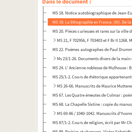
Dans le document :
MS 17. Dépenses du ménage décembre 1848
MS 18. Notice autobiographique de Jean-Eug
MS 19. La lithographie en France. (III). De 
MS 20. Pièces curieuses et rares sur la ville
MS 21, F 702956, F 703403 et F Br II 1268
MS 22. Poèmes autographes de Paul Drum
Ms 23/1-26. Documents divers de la main
MS 24. L' Ancienne noblesse de Mulhouse : Bl
MS 25/1-2. Cours de rhétorique appartenan
MS 26-66. Manuscrits de Maurice Muttere
MS 67. Les Quatre émeutes de Colmar : poèm
MS 68. La Chapelle Sixtine : copie du manus
MS 69-86 / 1040-1042. Manuscrits d'Yvonn
MS 87/1-2. Cours de religion, écrit par Mr 
MS 89. Poésies et chansons, Victor Schmidt