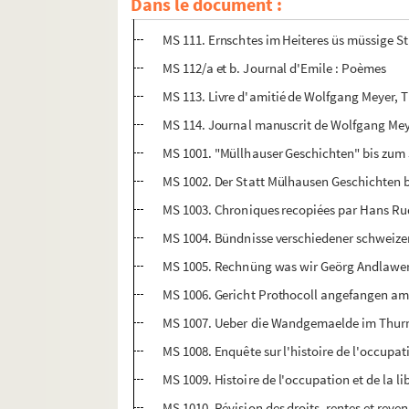
Dans le document :
MS 110. Die Gefaesspflanzen des Kreises Altk
MS 111. Ernschtes im Heiteres üs müssige S
MS 112/a et b. Journal d'Emile : Poèmes
MS 113. Livre d'amitié de Wolfgang Meyer, Th
MS 114. Journal manuscrit de Wolfgang Mey
MS 1001. "Müllhauser Geschichten" bis zum J
MS 1002. Der Statt Mülhausen Geschichten bi
MS 1003. Chroniques recopiées par Hans Rud
MS 1004. Bündnisse verschiedener schweize
MS 1005. Rechnüng was wir Geörg Andlawer 
MS 1006. Gericht Prothocoll angefangen am 
MS 1007. Ueber die Wandgemaelde im Thurme 
MS 1008. Enquête sur l'histoire de l'occupat
MS 1009. Histoire de l'occupation et de la l
MS 1010. Révision des droits, rentes et reve