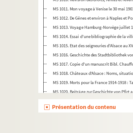
MS 1011. Mon voyage à Venise le 30 mai 1903
MS 1012. De Gênes et environ à Naples et P
MS 1013. Voyage Hamburg-Norvège juillet 19
MS 1014. Essai d'une bibliographie de la vil
MS 1015. Etat des seigneuries d'Alsace au XV
MS 1016. Geschichte des Stadtbibliothek v
MS 1017. Copie d'un manuscrit Bibl. Chauffou
MS 1018. Châteaux d'Alsace : Noms, situation
MS 1019. Morts pour la France 1914-1918 : T
MS 1020. Beiträge zur Geschichte von Pfirt 
MS 1021. Valses pour piano à quatre mains, d'
Présentation du contenu
MS 1022. Mémoire sur le poste de Bitche ; Mém
MS 1023. Union Chorale, livre de caisse 1871
MS 1024. General Versammlung vom 27 März 