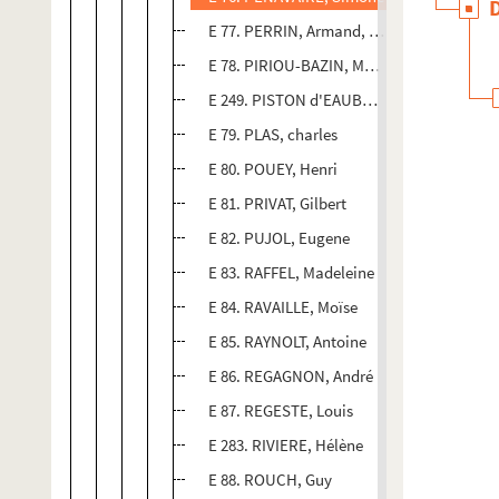
E 77. PERRIN, Armand, Justin
E 78. PIRIOU-BAZIN, Mary
E 249. PISTON d'EAUBONNE, Françoise
E 79. PLAS, charles
E 80. POUEY, Henri
E 81. PRIVAT, Gilbert
E 82. PUJOL, Eugene
E 83. RAFFEL, Madeleine
E 84. RAVAILLE, Moïse
E 85. RAYNOLT, Antoine
E 86. REGAGNON, André
E 87. REGESTE, Louis
E 283. RIVIERE, Hélène
E 88. ROUCH, Guy