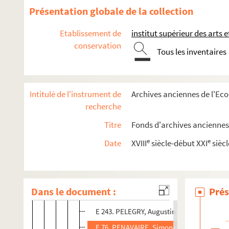
E 260. METGE
Présentation globale de la collection
E 68. MICHELET, Firmin
Etablissement de
institut supérieur des arts 
E 269. MICOINE, Jean
conservation
Tous les inventaires
E 69. MONCASSIN, Henri
E 70. MONSERIE-SALIES, Adélaïde
E 71. MONTAGNE, Camille
Intitulé de l'instrument de
Archives anciennes de l'Eco
E 267. MONTARIOL, Jean
recherche
E 248. MOULIS, Raymond
Titre
Fonds d'archives anciennes 
E 72. NGUYEN-DUY-DUC
e
e
Date
XVIII
siècle-début XXI
siècl
E 73. NGUYEN-PHI-HOANH
E 74. NOYERS, Paul (de)
E 259. PARENT, Claude
Dans le document :
Prés
E 75. PEDECH, Andrée, Eliette
E 243. PELEGRY, Augustin
E 76. PENAVAIRE, Simone