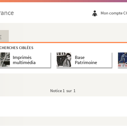
rance
Mon compte C
E
CHERCHES CIBLÉES
Imprimés
Base
multimédia
Patrimoine
Notice
1 sur 1