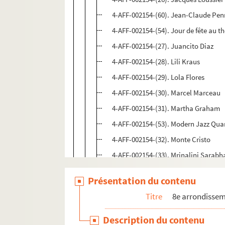
4-AFF-002154-(60). Jean-Claude Penn
4-AFF-002154-(54). Jour de fête au 
4-AFF-002154-(27). Juancito Diaz
4-AFF-002154-(28). Lili Kraus
4-AFF-002154-(29). Lola Flores
4-AFF-002154-(30). Marcel Marceau
4-AFF-002154-(31). Martha Graham
4-AFF-002154-(53). Modern Jazz Qua
4-AFF-002154-(32). Monte Cristo
4-AFF-002154-(33). Mrinalini Sarabh
4-AFF-002154-(34). Nelly Chkolnikov
Présentation du contenu
4-AFF-002154-(35). New-York city bal
Titre
8e arrondisse
4-AFF-002154-(36). Ondine
4-AFF-002154-(37). Rosario. Danses
Description du contenu