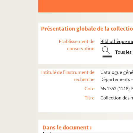
Ms 1427-1431 (1292-1296). Recueil d'actes, origi
Ms 1427 (1292). Tome I
Ms 1428 (1293). Tome II
Présentation globale de la collecti
CAHORS
Etablissement de
Bibliothèque m
CAMBRAI
conservation
Tous les
CARCASSONNE
CASTRES
Intitulé de l'instrument de
Catalogue génér
CHALONS-SUR-MARNE
recherche
Départements —
CHALON-SUR-SAONE
Cote
Ms 1352 (1218)-
CHARTRES
Titre
Collection des 
CLERMONT
COLOGNE
COMMINGES
Dans le document :
CONDOM