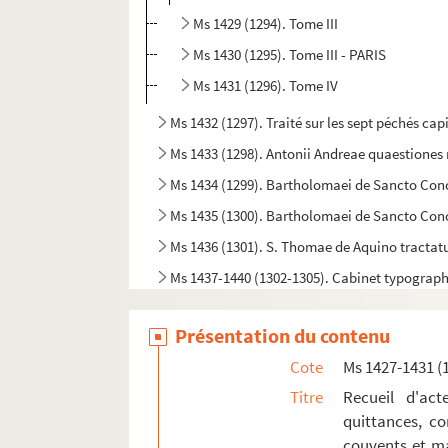
Ms 1429 (1294). Tome III
Ms 1430 (1295). Tome III - PARIS
Ms 1431 (1296). Tome IV
Ms 1432 (1297). Traité sur les sept péchés cap
Ms 1433 (1298). Antonii Andreae quaestione
Ms 1434 (1299). Bartholomaei de Sancto Co
Ms 1435 (1300). Bartholomaei de Sancto Con
Ms 1436 (1301). S. Thomae de Aquino tracta
Ms 1437-1440 (1302-1305). Cabinet typographi
Ms 1441 (1306). Petri Lombardi Sententiarum l
Présentation du contenu
Ms 1442 (1307). « Decisiones Rote romane ann
Cote
Ms 1427-1431 (
Ms 1443 (1308). « Wilhelmus Horboch. Decisi
Titre
Recueil d'act
Ms 1444 (1309). Sermons
quittances, co
Ms 1445 (1310). Speculum fratrum Minorum
couvents et ma