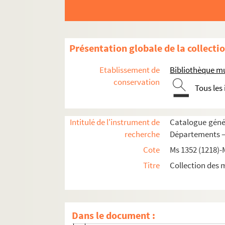
Ms 1425 (1290). Recueil de pièces originales r
Ms 1426 (1291). Recueil de pièces, originales ou
Ms 1427-1431 (1292-1296). Recueil d'actes, origi
Présentation globale de la collecti
Ms 1427 (1292). Tome I
Etablissement de
Bibliothèque m
AGDE
conservation
Tous les
AGEN
AIX
Intitulé de l'instrument de
Catalogue génér
ANGERS
recherche
Départements —
ANGOULÊME
Cote
Ms 1352 (1218)-
AUTUN
Titre
Collection des 
AUXERRE
AVIGNON
AVRANCHES
Dans le document :
BAYEUX