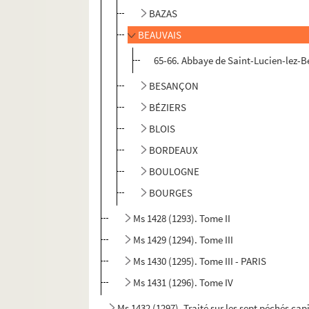
BAZAS
BEAUVAIS
65-66. Abbaye de Saint-Lucien-lez-B
BESANÇON
BÉZIERS
BLOIS
BORDEAUX
BOULOGNE
BOURGES
Ms 1428 (1293). Tome II
Ms 1429 (1294). Tome III
Ms 1430 (1295). Tome III - PARIS
Ms 1431 (1296). Tome IV
Ms 1432 (1297). Traité sur les sept péchés cap