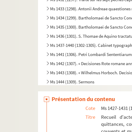
Ms 1433 (1298). Antonii Andreae quaestione
Ms 1434 (1299). Bartholomaei de Sancto Co
Ms 1435 (1300). Bartholomaei de Sancto Con
Ms 1436 (1301). S. Thomae de Aquino tracta
Ms 1437-1440 (1302-1305). Cabinet typographi
Ms 1441 (1306). Petri Lombardi Sententiarum l
Ms 1442 (1307). « Decisiones Rote romane ann
Ms 1443 (1308). « Wilhelmus Horboch. Decisi
Ms 1444 (1309). Sermons
Ms 1445 (1310). Speculum fratrum Minorum
Présentation du contenu
Ms 1446 (1311). Traités sur la pénitence
Cote
Ms 1427-1431 (
Ms 1447 (1312). « Sermones Astensis, Ordinis M
Titre
Recueil d'act
Ms 1448 (1313). Opuscules divers de saint Bas
quittances, co
Ms 1449 (1351). Livre d'offices et d'oraisons
couvents et ma