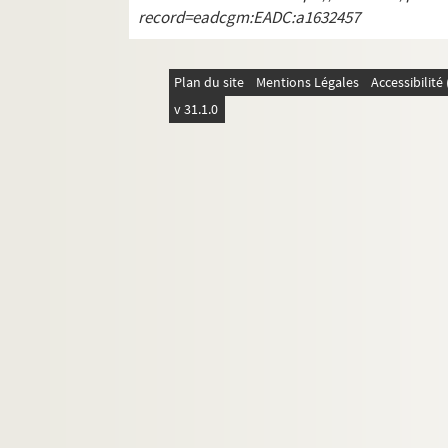
Ms 1468 (1325). Commentaire du traité de saint 
record=eadcgm:EADC:a1632457
Ms 1469 (1326). Bernardini de Senis tractatus
Ms 1470 (1327). « Ordo brevis qui observandus
Plan du site
Mentions Légales
Accessibilit
Ms 1471 (1328). « Antiphonale Romanum juxta Br
v 31.1.0
Ms 1472 (1330). « Liber cantoris hebdomadarii 
Ms 1473 (1331). « Consuetudines et statuta ins
Ms 1474 (1332). Bulle du pape Paul V en faveur de
Ms 1475 (1333). Commentaire sur l'Apocalyps
Ms 1476 (1334). Disputatio inauguralis de rabie
Ms 1477 (1335). Mercier de Saint-Léger, Lettres s
Ms 1478 (1336). « Privilèges de l'Ordre de la Tois
Ms 1479 (1337). « Secunda pars indicis locup
Ms 1480 (1338). « Catastrophe de Portugal, en 
Ms 1481 (1339). Recueil de chroniques et mém
Ms 1482 (1340). « Nuevas reglas que ha formado