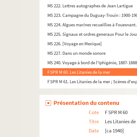
MS 222. Lettres autographes de Jean Lartigue
MS 223. Campagne du Duguay-Trouin : 1900-1901
MS 224. Algues marines recueillies à Fouesnant.
MS 225. Signaux et ordres generaux Pour le Jour 
MS 226. [Voyage en Mexique]
MS 227. Dans un monde sonore
MS 240. Voyage à bord de l'Iphigénie, 1887-188
F SPR M 60. Les Litanies de la mer
F SPR M 61. Les Litanies de la mer ; Scènes d'e
Présentation du contenu
Cote
F SPR M 60
Titre
Les Litanies de
Date
[ca 1940]