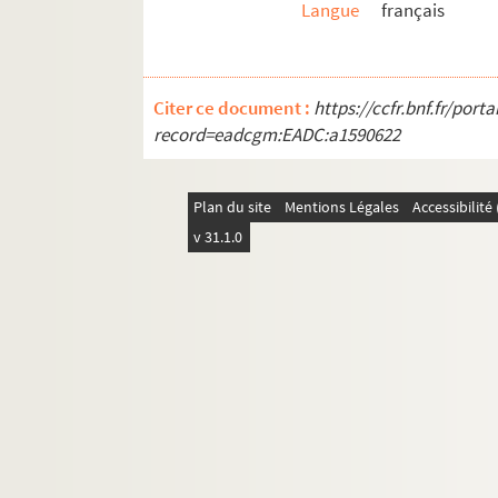
Langue
français
Citer ce document :
https://ccfr.bnf.fr/por
record=eadcgm:EADC:a1590622
Plan du site
Mentions Légales
Accessibilit
v 31.1.0