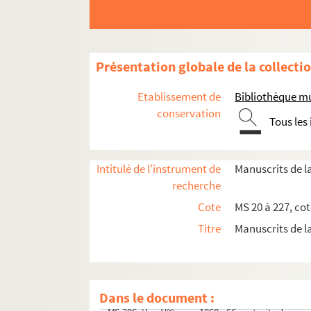
MS 192. Lettre à Henry Manceron, 1915
MS 193. Algues marines du Finistère. Troisièm
MS 194. Frégate école Iphigénie : campagne 1891
Présentation globale de la collecti
MS 195. Algues marines du Finistère. Premier v
Etablissement de
Bibliothèque mu
MS 196. Lettres autographes de Charles Le Goffi
conservation
MS 197. Algues marines du Finistère. Deuxième 
Tous les
MS 198. Océan : [herbier d'algues]
MS 199. Suffren : [plans]
Intitulé de l'instrument de
Manuscrits de l
MS 200 et MS 200 A, B, C, D, E, F, G, H. Dictio
recherche
MS 201. Algues marines : souvenir d'une campag
Cote
MS 20 à 227, cot
MS 202. [Journal de bord tenu par Edouard Pless
Titre
Manuscrits de l
MS 203. [Relation manuscrite des événements qu
MS 204. L'Ancre de miséricorde de Pierre Mac Orl
MS 205. Les Plantes de la mer
Dans le document :