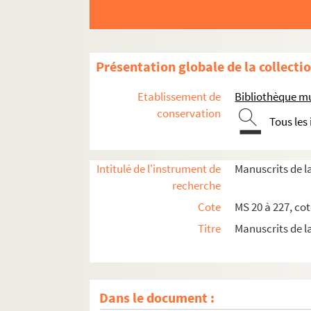
MS 087. A trait au Parlement de Bretagne. Lettre
MS 088. Kanigou
MS 089. Telenn Breiz-Izell
Présentation globale de la collecti
MS 090. Noblesse de Bretagne
MS 091. [Recueil de toutes les notices dactylogra
Etablissement de
Bibliothèque mu
MS 092. Fleuve Arbres Fleuve
conservation
Tous les
MS 093. Le Génie
MS 094(A, B, C, D, E, F, G, H). Histoire de la m
Intitulé de l'instrument de
Manuscrits de l
MS 095. Lettres manuscrites de correspondants d
recherche
MS 096(A, B, C, D). Fichier des communes du Fin
Cote
MS 20 à 227, cot
MS 097. Notices manuscrites sur diverses comm
Titre
Manuscrits de l
MS 098. L'Appel des arènes : roman
MS 099. Les Métamorphoses de Corenton
MS 100. Armorial universel de Bretagne
Dans le document :
MS 101. Table des registres secrets du Parlemen