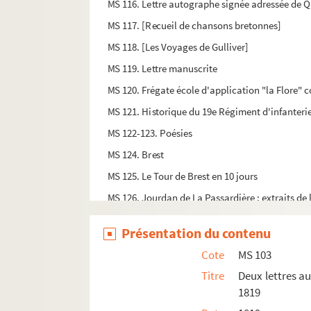
MS 116. Lettre autographe signée adressée de Q
MS 117. [Recueil de chansons bretonnes]
MS 118. [Les Voyages de Gulliver]
MS 119. Lettre manuscrite
MS 120. Frégate école d'application "la Flore" 
MS 121. Historique du 19e Régiment d'infanterie 
MS 122-123. Poésies
MS 124. Brest
MS 125. Le Tour de Brest en 10 jours
MS 126. Jourdan de La Passardière : extraits de 
MS 127. Plantes marines : souvenir de Bretagne
Présentation du contenu
MS 128. A la jeunesse chrétienne. Lettre à M. le
Cote
MS 103
MS 129. [Recueil de divers documents sur le thé
Titre
Deux lettres au
MS 130. Cahier d'observations médicales : Lua
1819
MS 131. [Recettes de médecine populaire]