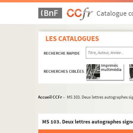
MS 074. Documents divers sur Le Gonidec : dossi
Catalogue co
MS 075. Manuscrits du chevalier de Fréminville 
MS 076. Recueil de poésies diverses
MS 077. Dossier contenant des documents divers
LES CATALOGUES
MS 078. Saint-Herbot. Saint-Herbot en Finistère
MS 079. Bibliographie, résumés d'ouvrages (de et
RECHERCHE RAPIDE
MS 080(A). Mémoire administratif sur la province
Imprimés
MS 080. Mémoire administratif sur la province d
multimédia
RECHERCHES CIBLÉES
MS 081 (A, B, C, D). Notices biographiques
MS 082(A, B, C). Voyage dans le Finistère
Accueil CCFr
MS 103. Deux lettres autographes sig
MS 083. Un Crime d'amour
>
MS 084. Outre-Mer (notes sur l'Amérique) : [épr
MS 085. Partage de midi
MS 103. Deux lettres autographes sign
MS 086. Carnet de vues de côtes et de dessins et