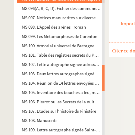
MS 096(A, B, C, D). Fichier des communes du Finistère
MS 097. Notices manuscrites sur diverses communes du Finis
Import
MS 098. L'Appel des arènes : roman
MS 099. Les Métamorphoses de Corenton
MS 100. Armorial universel de Bretagne
Citer ce d
MS 101. Table des registres secrets du Parlement de Bretagne,
MS 102. Lette autographe signée adressée à "Bien chère dame",
MS 103. Deux lettres autographes signées Rochefort 8 août 180
MS 104. Réunion de 14 lettres envoyées de Brest par des offic
MS 105. Inventaire des bouches à feu, munitions et ustensiles
MS 106. Pierrot ou les Secrets de la nuit
MS 107. Etudes sur l'histoire du Finistère
MS 108. Manuscrits
MS 109. Lettre autographe signée Saint-Germain adressée au