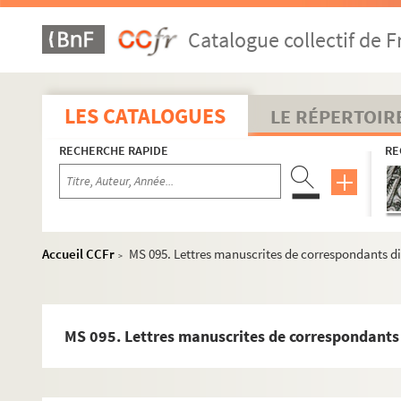
MS 068(A, B, C). Souvenirs de voyages Kouang-Tchéou
Catalogue collectif de F
MS 069. Voyage au Lang-Biang Yunan février 1910
MS 070. Eléments d'histoire de l'Indochine
MS 071. Méthode de chinois ayant appartenu au Dr Broquet
LES CATALOGUES
LE RÉPERTOIR
MS 072. Dossier comportant des documents divers (lettres, rés
RECHERCHE RAPIDE
RE
MS 073. Documents divers sur Victor Hugo à Saint-Renan
MS 074. Documents divers sur Le Gonidec : dossier ayant servi
MS 075. Manuscrits du chevalier de Fréminville non repertori
MS 076. Recueil de poésies diverses
Accueil CCFr
MS 095. Lettres manuscrites de correspondants di
>
MS 077. Dossier contenant des documents divers sur Tanguy M
MS 078. Saint-Herbot. Saint-Herbot en Finistère : le Rusquec
MS 079. Bibliographie, résumés d'ouvrages (de et sur), textes
MS 095. Lettres manuscrites de correspondants 
MS 080(A). Mémoire administratif sur la province de Bretagne,
MS 080. Mémoire administratif sur la province de Bretagne, fa