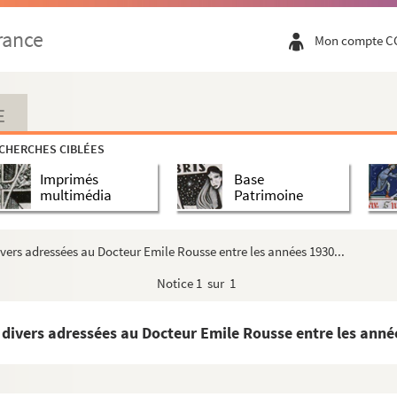
rance
Mon compte C
E
umés d'ouvrages et d'articles, photos) sur Gust...
CHERCHES CIBLÉES
Imprimés
Base
 au Dr Dujardin (de Saint-Renan) à la rédaction...
multimédia
Patrimoine
és
vers adressées au Docteur Emile Rousse entre les années 1930...
almanche, des éléments de bibliographie, copies d...
Notice
1 sur 1
 divers sur Edouard et Tristan Corbière
divers adressées au Docteur Emile Rousse entre les anné
 fait en 1663 et années suivantes par Charles Colb...
it en 1663 et années suivantes par Charles Colb...