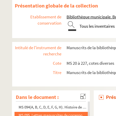
MS 081 (A, B, C, D). Notices biographiques
Présentation globale de la collection
MS 082(A, B, C). Voyage dans le Finistère
Etablissement de
Bibliothèque municipale. Br
MS 083. Un Crime d'amour
conservation
Tous les inventaires
MS 084. Outre-Mer (notes sur l'Amérique) : [épreuves]
MS 085. Partage de midi
MS 086. Carnet de vues de côtes et de dessins et lavis à l'enc
Intitulé de l'instrument de
Manuscrits de la bibliothèq
MS 087. A trait au Parlement de Bretagne. Lettres patentes du 
recherche
MS 088. Kanigou
Cote
MS 20 à 227, cotes diverses
MS 089. Telenn Breiz-Izell
Titre
Manuscrits de la bibliothèq
MS 090. Noblesse de Bretagne
MS 091. [Recueil de toutes les notices dactylographiées glissée
MS 092. Fleuve Arbres Fleuve
Dans le document :
Prés
MS 093. Le Génie
MS 094(A, B, C, D, E, F, G, H). Histoire de la médecine chinoi
MS 095. Lettres manuscrites de correspondants divers adressé