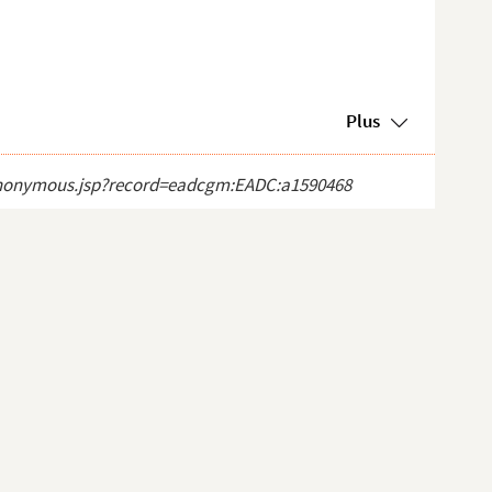
Plus
ct_anonymous.jsp?record=eadcgm:EADC:a1590468