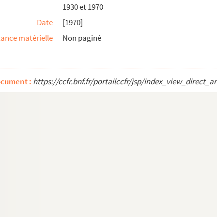
1930 et 1970
Date
[1970]
tère
ance matérielle
Non paginé
ocument :
https://ccfr.bnf.fr/portailccfr/jsp/index_view_dire
 pour trouver tous les arr©ets rendus sur chaqu...
 Brest, 22 février 1869
6 et Brest 28 avril 1819
iers de marine, des médecins et des pharmaciens...
 réparties sur chacune des batteries qui borden...
 marquis de Langeron, lieutenant général à Brest