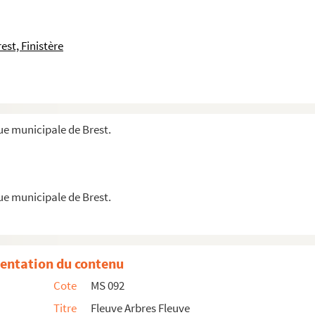
 divers sur Edouard et Tristan Corbière
 fait en 1663 et années suivantes par Charles Colb...
est, Finistère
it en 1663 et années suivantes par Charles Colb...
ue municipale de Brest.
re de Chine de sujets architecturaux
ue municipale de Brest.
roi, portant réglement & tarrif pour la procéd...
entation du contenu
Cote
MS 092
s par le Dr Rousse dans les livres de sa bibl...
Titre
Fleuve Arbres Fleuve