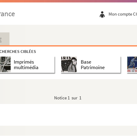
ator" monté par Kerguélen
rance
Mon compte C
ne résidence en France et date de débarquement à ...
 Jersey pendant la Révolution de 1789
E
CHERCHES CIBLÉES
Imprimés
Base
multimédia
Patrimoine
umés d'ouvrages et d'articles, photos) sur Gust...
 au Dr Dujardin (de Saint-Renan) à la rédaction...
Notice
1 sur 1
és
almanche, des éléments de bibliographie, copies d...