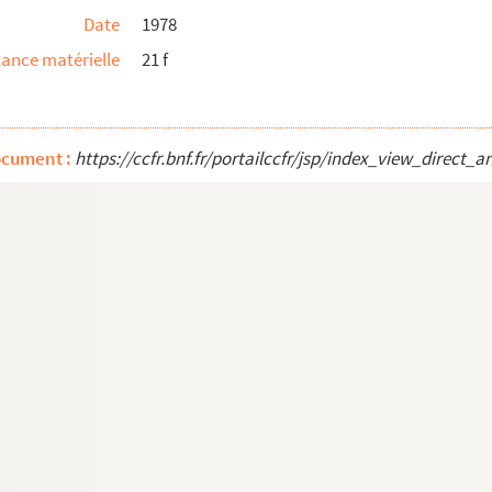
Date
1978
ance matérielle
21 f
se Wong et Wu
es au Docteur Emile Rousse entre les années 1930...
ocument :
https://ccfr.bnf.fr/portailccfr/jsp/index_view_dire
tère
 pour trouver tous les arr©ets rendus sur chaqu...
 Brest, 22 février 1869
6 et Brest 28 avril 1819
iers de marine, des médecins et des pharmaciens...
 réparties sur chacune des batteries qui borden...