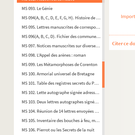
MS 093. Le Génie
Import
MS 094(A, B, C, D, E, F, G, H). Histoire de la médecine chinoi
MS 095. Lettres manuscrites de correspondants divers adressé
MS 096(A, B, C, D). Fichier des communes du Finistère
Citer ce d
MS 097. Notices manuscrites sur diverses communes du Finis
MS 098. L'Appel des arènes : roman
MS 099. Les Métamorphoses de Corenton
MS 100. Armorial universel de Bretagne
MS 101. Table des registres secrets du Parlement de Bretagne,
MS 102. Lette autographe signée adressée à "Bien chère dame",
MS 103. Deux lettres autographes signées Rochefort 8 août 180
MS 104. Réunion de 14 lettres envoyées de Brest par des offic
MS 105. Inventaire des bouches à feu, munitions et ustensiles
MS 106. Pierrot ou les Secrets de la nuit