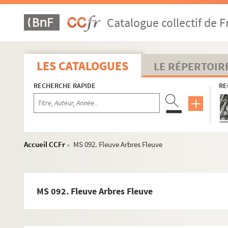
MS 065. Six documents relatifs à la capture du "Liber Navig
Catalogue collectif de F
MS 066. Noms, ©age, lieux de naissance, professions, ancien
MS 067. Etat de service armé des officiers français réfugiés à
MS 068(A, B, C). Souvenirs de voyages Kouang-Tchéou
LES CATALOGUES
LE RÉPERTOIR
MS 069. Voyage au Lang-Biang Yunan février 1910
RECHERCHE RAPIDE
RE
MS 070. Eléments d'histoire de l'Indochine
MS 071. Méthode de chinois ayant appartenu au Dr Broquet
MS 072. Dossier comportant des documents divers (lettres, rés
MS 073. Documents divers sur Victor Hugo à Saint-Renan
Accueil CCFr
MS 092. Fleuve Arbres Fleuve
>
MS 074. Documents divers sur Le Gonidec : dossier ayant servi
MS 075. Manuscrits du chevalier de Fréminville non repertori
MS 076. Recueil de poésies diverses
MS 092. Fleuve Arbres Fleuve
MS 077. Dossier contenant des documents divers sur Tanguy M
MS 078. Saint-Herbot. Saint-Herbot en Finistère : le Rusquec