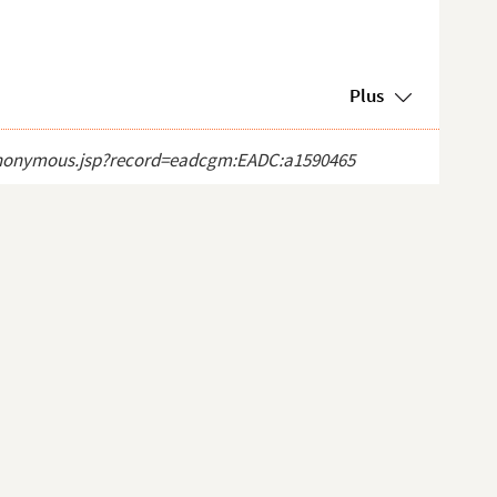
Plus
ct_anonymous.jsp?record=eadcgm:EADC:a1590465