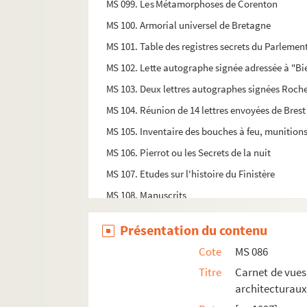
MS 099. Les Métamorphoses de Corenton
MS 100. Armorial universel de Bretagne
MS 101. Table des registres secrets du Parlemen
MS 102. Lette autographe signée adressée à "Bie
MS 103. Deux lettres autographes signées Rochef
MS 104. Réunion de 14 lettres envoyées de Brest
MS 105. Inventaire des bouches à feu, munitions 
MS 106. Pierrot ou les Secrets de la nuit
MS 107. Etudes sur l'histoire du Finistère
MS 108. Manuscrits
MS 109. Lettre autographe signée Saint-Germain
Présentation du contenu
MS 110. La Trinité, l'incarnation, la gr©ace. c
Cote
MS 086
MS 111. Baudelaire et la belle aux cheveux d'or
Titre
Carnet de vues 
MS 112. Lizhiri Roparz Hemon (1900-1978) da M
architecturau
MS 113. Table analytique des articles de la "Bret