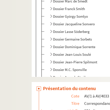
Dossier Marc de Smedt
Dossier Franck Smith
Dossier György Somlyo
Dossier Jacqueline Sonvero
Dossier Lasse Söderberg
Dossier Germaine Sorbets
Dossier Dominique Sorrente
Dossier Jean-Louis Soulé
Dossier Jean-Pierre Spilmont
Dossier M.C. Sponville
Dossier Anne de Staël
Dossier Rachelle Stanislawiak
Présentation du contenu
Dossier Charles Stépanoff
Cote
AV/1 à AV/4033
Dossier Salah Stétié
Titre
Correspondance
Dossier Heather Stoddard