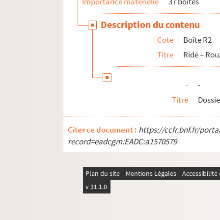
Importance matérielle
37 boîtes
Description du contenu
Cote
Boîte R2
Titre
Ridé – Ro
-
-
Titre
Dossie
Citer ce document :
https://ccfr.bnf.fr/por
record=eadcgm:EADC:a1570579
Plan du site
Mentions Légales
Accessibilit
v 31.1.0