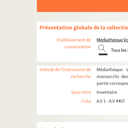
Boîte Q1. Queroy – Quillier
Boîte R1. Racine – Richez
Boîte R2. Ridé – Rouzeau
Présentation globale de la collecti
Dossier Jacques Ridé
Etablissement de
Médiathèque Voy
Dossier Nicole Rieme
conservation
Dossier Angelo Rinaldi
Tous les
Dossier Ghislain Ripault
Dossier Jean Rivet
Intitulé de l'instrument de
Médiathèque Vo
Dossier Anne et Claude Rivière
recherche
manuscrits des
partie corresp
Dossier François et Mireille Robin
Sous-titre
Inventaire
Dossier Denis Roche
Cote
A.V 1 - A.V 4407
Dossier Krystyna Rodowska
Dossier Céline et Richard Rognet
Dossier Roland