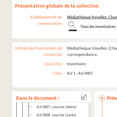
A.V.3394. courrier (lettre)
Présentation globale de la collection
A.V.3395. courrier (lettre)
Etablissement de
Médiathèque Voyelles. Char
A.V.3396. courrier (carte)
conservation
A.V.3397. courrier (lettres)
Tous les inventaires
A.V.3398. courrier (carte)
A.V.3399. courrier (lettre)
Intitulé de l'instrument de
Médiathèque Voyelles (Char
A.V.3400. courrier (lettre)
recherche
correspondance.
A.V.3401. courrier (carte)
Sous-titre
Inventaire
A.V.3402. courrier (lettre)
Cote
A.V 1 - A.V 4407
A.V.3403. courrier (carte)
A.V.3404. courrier (cartes postales)
A.V.3405. courrier (carte + lettre)
Dans le document :
Prés
A.V.3406. courrier (texte)
A.V.3407. courrier (lettre)
A.V.3408. courrier (carte)