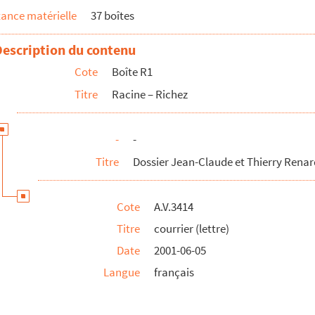
ance matérielle
37 boîtes
Description du contenu
Cote
Boîte R1
Titre
Racine – Richez
-
-
Titre
Dossier Jean-Claude et Thierry Renar
Cote
A.V.3414
Titre
courrier (lettre)
Date
2001-06-05
Langue
français