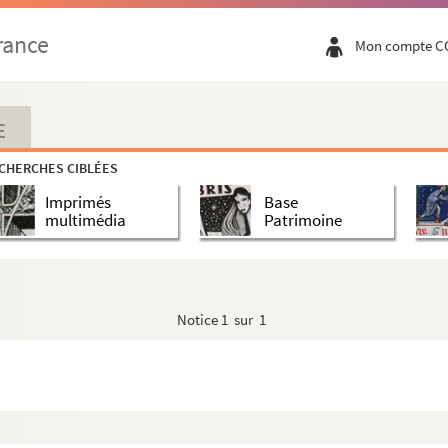
rance
Mon compte C
E
CHERCHES CIBLÉES
Imprimés
Base
multimédia
Patrimoine
Notice
1 sur 1