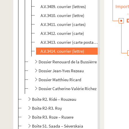
Import
A.V.3409. courrier (lettres)
A.V.3410. courrier (lettre)
A.V.3411. courrier (cartes)
A.V.3412. courrier (carte)
A.V.3413. courrier (carte postale)
A.V.3414. courrier (lettre)
Dossier Renouard de la Bussièrre
Dossier Jean-Yves Rezeau
Dossier Matthieu Ricard
Dossier Catherine-Valérie Richez
Boîte R2. Ridé – Rouzeau
Boîte R2-R3. Roy
Boîte R3. Roze – Rusere
Boîte S1. Saada – Séverskaïa