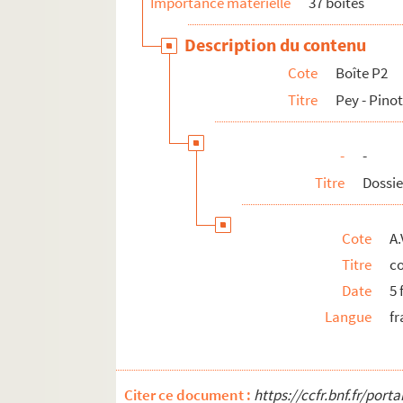
Importance matérielle
37 boîtes
Boîte V1. Valente – Vernet
Description du contenu
Boîte V2-Z. Veyne - Zins
Cote
Boîte P2
AV/4034 à AV/4407. Correspondances par ordr
Titre
Pey - Pino
-
-
Titre
Dossie
Cote
A.
Titre
co
Date
5 
Langue
fr
Citer ce document :
https://ccfr.bnf.fr/por