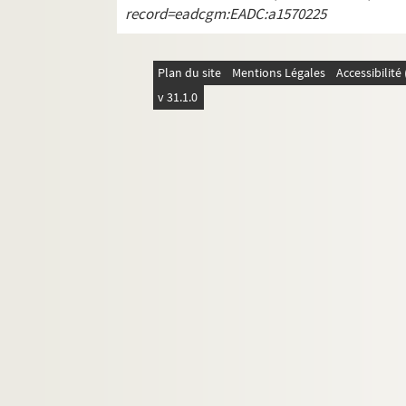
record=eadcgm:EADC:a1570225
Plan du site
Mentions Légales
Accessibilit
v 31.1.0