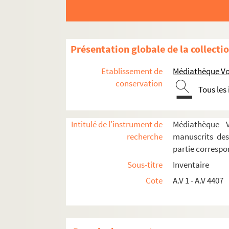
Boîte P1. Pakenlin – Petracco
Boîte P2. Pey - Pinot
Dossier Serge Pey
Présentation globale de la collecti
Dossier Yves Peyré
Etablissement de
Médiathèque Voy
Dossier Marie-Madeleine Peyronnet
conservation
Tous les
Dossier Micheline Phankim-Kouperni
Dossier Ed.Phébus
Dossier Michel Piccoli
Intitulé de l'instrument de
Médiathèque Vo
recherche
manuscrits des
Dossier Philippe Picquier
partie corresp
Dossier Aline Piechours-Parcel
Sous-titre
Inventaire
Dossier Charlotte Pierre
Cote
A.V 1 - A.V 4407
Dossier Pierson-Pruvost
Dossier Monique Pietri
Dossier Ernest Pignon-Ernest