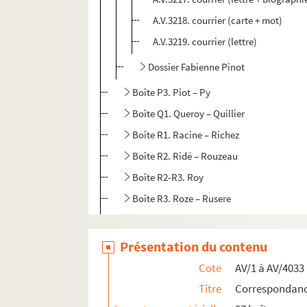
A.V.3218. courrier (carte + mot)
A.V.3219. courrier (lettre)
Dossier Fabienne Pinot
Boîte P3. Piot – Py
Boîte Q1. Queroy – Quillier
Boîte R1. Racine – Richez
Boîte R2. Ridé – Rouzeau
Boîte R2-R3. Roy
Boîte R3. Roze – Rusere
Boîte S1. Saada – Séverskaïa
Boîte S2. Seynes – Sylvestre
Présentation du contenu
Boîte T1. Tadie - Tita
Cote
AV/1 à AV/4033
Boîte T2. Titus - Tyszblat
Titre
Correspondance
Boîte U1. Uvoas