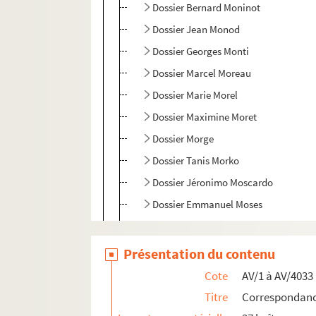
Dossier Bernard Moninot
Dossier Jean Monod
Dossier Georges Monti
Dossier Marcel Moreau
Dossier Marie Morel
Dossier Maximine Moret
Dossier Morge
Dossier Tanis Morko
Dossier Jéronimo Moscardo
Dossier Emmanuel Moses
Dossier Nathalie Mouge
Dossier Jacques Moulin
Présentation du contenu
Dossier Valérie Moumina
Cote
AV/1 à AV/4033
Dossier Michel Mourot
Titre
Correspondance
Dossier Maurice Mourrier