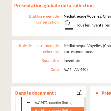
Présentation globale de la collection
Dossier Abdellatif Laabi
Etablissement de
Médiathèque Voyelles. Char
Dossier Dominique Labarrière
conservation
Dossier C.Laborde
Tous les inventaires
Dossier Jacques Lacarrière
Dossier Olivier Lacroix
Intitulé de l'instrument de
Médiathèque Voyelles (Char
Dossier Geneviève Ladain
recherche
correspondance.
Dossier Laurent Laffont
Sous-titre
Inventaire
Dossier Luc Lagarde
Cote
A.V 1 - A.V 4407
Dossier Maximine Lagier-Durand
Dossier Roger Lahaye
Dossier Didier Lamaison
Dans le document :
Prés
Dossier Michel Lamart
A.V.2472. courrier (lettre)
A.V.2473. courrier (lettre)