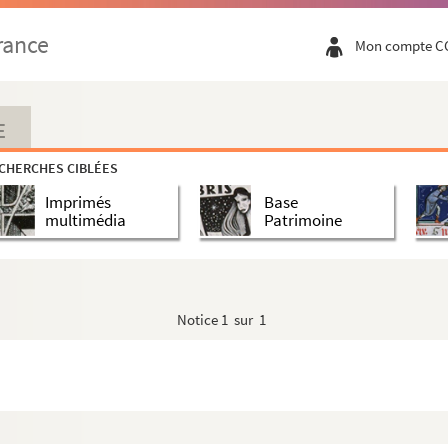
rance
Mon compte C
E
CHERCHES CIBLÉES
Imprimés
Base
multimédia
Patrimoine
Notice
1 sur 1