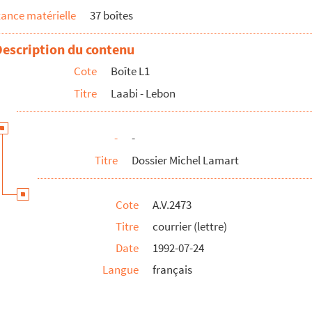
ance matérielle
37 boîtes
Description du contenu
Cote
Boîte L1
Titre
Laabi - Lebon
-
-
Titre
Dossier Michel Lamart
Cote
A.V.2473
Titre
courrier (lettre)
Date
1992-07-24
Langue
français