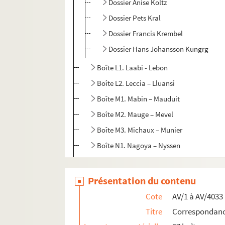
Dossier Anise Koltz
Dossier Pets Kral
Dossier Francis Krembel
Dossier Hans Johansson Kungrg
Boîte L1. Laabi - Lebon
Boîte L2. Leccia – Lluansi
Boîte M1. Mabin – Mauduit
Boîte M2. Mauge – Mevel
Boîte M3. Michaux – Munier
Boîte N1. Nagoya – Nyssen
Boîte O1. Olle – Ozanam
Boîte P1. Pakenlin – Petracco
Présentation du contenu
Boîte P2. Pey - Pinot
Cote
AV/1 à AV/4033
Boîte P3. Piot – Py
Titre
Correspondance
Boîte Q1. Queroy – Quillier