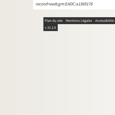
record=eadcgm:EADC:a1569176
Plan du site
Mentions Légales
Accessibilit
v 31.1.0