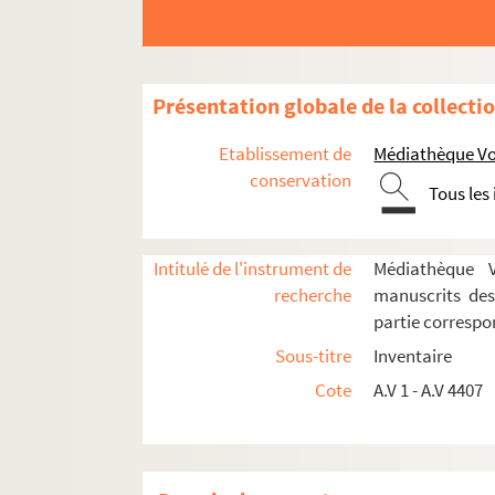
Boîte G4. Grangaud – Gürsel
Boîte H1. Hallet - Hoss
Boîte H2. Houellebecq - Hureaux
Présentation globale de la collecti
Boîte J1. Jabes - Juliet
Etablissement de
Médiathèque Voy
Boîte K1. Kacini - Kungrg
conservation
Tous les
Dossier Mohammed Kacini
Dossier Alexandre Kalda
Dossier Ibrahim Kamal
Intitulé de l'instrument de
Médiathèque Vo
recherche
manuscrits des
Dossier Nikolai Kantchev
partie corresp
Dossier Katia K.
Sous-titre
Inventaire
Dossier Kay
Cote
A.V 1 - A.V 4407
Dossier Patrick Kechichidian
A.V.2396. courrier (lettre)
A.V.2397. courrier (lettre)