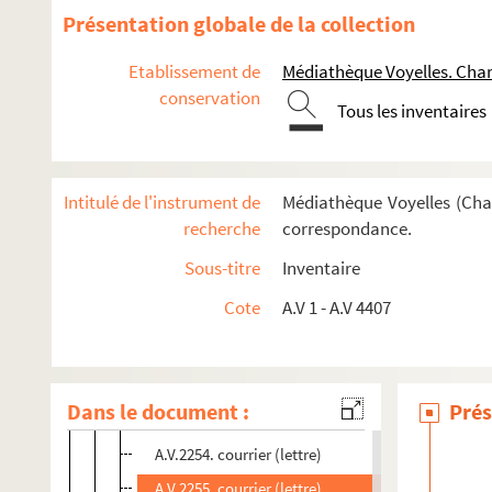
A.V.2241. courrier (carte postale)
Présentation globale de la collection
A.V.2242. courrier (lettre)
Etablissement de
Médiathèque Voyelles. Char
A.V.2243. courrier (lettre)
conservation
Tous les inventaires
A.V.2244. courrier (lettre)
A.V.2245. courrier (lettre)
A.V.2246. courrier (mot + lettre)
Intitulé de l'instrument de
Médiathèque Voyelles (Char
A.V.2247. courrier (lettre)
recherche
correspondance.
A.V.2248. courrier (cartes + lettre)
Sous-titre
Inventaire
A.V.2249. courrier (lettre)
Cote
A.V 1 - A.V 4407
A.V.2250. courrier (invitation)
A.V.2251. courrier (lettre)
A.V.2252. courrier (lettre)
Dans le document :
Prés
A.V.2253. courrier (carte postale)
A.V.2254. courrier (lettre)
A.V.2255. courrier (lettre)