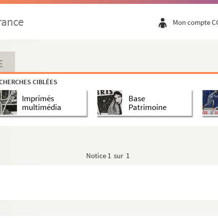
rance
Mon compte C
E
CHERCHES CIBLÉES
Imprimés
Base
multimédia
Patrimoine
Notice
1 sur 1