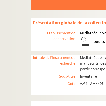
Dossier Ghaouti Faraoun
Dossier Joël Farge
Dossier Joëlle Faure
Présentation globale de la collecti
Dossier Jean-Pierre Faye
Etablissement de
Médiathèque Voy
A.V.1671. courrier (lettre)
conservation
Tous les
A.V.1672. courrier (lettre)
A.V.1673. courrier (lettre)
Intitulé de l'instrument de
Médiathèque Vo
A.V.1674. courrier (lettre)
recherche
manuscrits des
A.V.1675. courrier (lettre)
partie corresp
A.V.1676. courrier (lettre)
Sous-titre
Inventaire
A.V.1677. courrier (lettre)
Cote
A.V 1 - A.V 4407
A.V.1678. courrier (lettre)
A.V.1679. courrier (lettres + coupure 
A.V.1680. courrier (lettre)