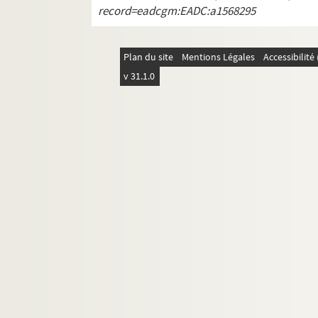
record=eadcgm:EADC:a1568295
Boîte H2. Houellebecq - Hureaux
Boîte J1. Jabes - Juliet
Boîte K1. Kacini - Kungrg
Plan du site
Mentions Légales
Accessibilit
Boîte L1. Laabi - Lebon
v 31.1.0
Boîte L2. Leccia – Lluansi
Boîte M1. Mabin – Mauduit
Boîte M2. Mauge – Mevel
Boîte M3. Michaux – Munier
Boîte N1. Nagoya – Nyssen
Boîte O1. Olle – Ozanam
Boîte P1. Pakenlin – Petracco
Boîte P2. Pey - Pinot
Boîte P3. Piot – Py
Boîte Q1. Queroy – Quillier
Boîte R1. Racine – Richez