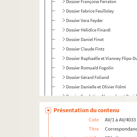
Dossier Françoise Ferraton
Dossier Fabrice Feuilloley
Dossier Vera Feyder
Dossier Hélidice Finardi
Dossier Daniel Finot
Dossier Claude Fintz
Dossier Raphaëlle et Vianney Flipo-
Dossier Romuald Fogolin
Dossier Gérard Foliand
Dossier Danielle et Olivier Fölmi
Dossier Fondation Alexandra et David
Dossier Arlette Fontmarty
Présentation du contenu
Dossier Catherine Fotiadi
Cote
AV/1 à AV/4033
Dossier Béatrice Foti
Titre
Correspondance
Dossier Claude Foulard