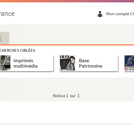
rance
Mon compte C
E
CHERCHES CIBLÉES
Imprimés
Base
multimédia
Patrimoine
Notice
1 sur 1