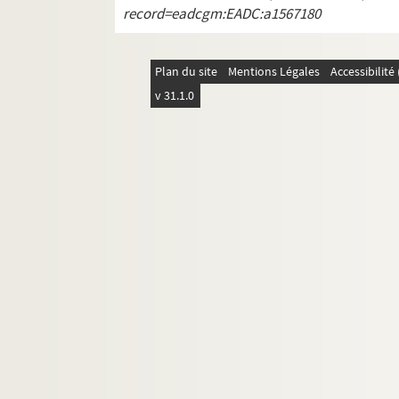
record=eadcgm:EADC:a1567180
Boîte O1. Olle – Ozanam
Boîte P1. Pakenlin – Petracco
Boîte P2. Pey - Pinot
Plan du site
Mentions Légales
Accessibilit
Boîte P3. Piot – Py
v 31.1.0
Boîte Q1. Queroy – Quillier
Boîte R1. Racine – Richez
Boîte R2. Ridé – Rouzeau
Boîte R2-R3. Roy
Boîte R3. Roze – Rusere
Boîte S1. Saada – Séverskaïa
Boîte S2. Seynes – Sylvestre
Boîte T1. Tadie - Tita
Boîte T2. Titus - Tyszblat
Boîte U1. Uvoas
Boîte V1. Valente – Vernet