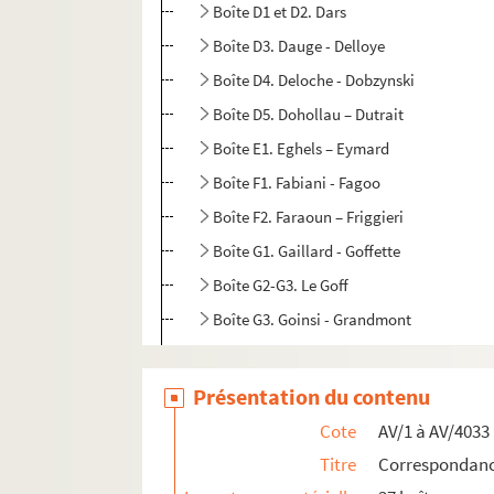
Boîte D1 et D2. Dars
Boîte D3. Dauge - Delloye
Boîte D4. Deloche - Dobzynski
Boîte D5. Dohollau – Dutrait
Boîte E1. Eghels – Eymard
Boîte F1. Fabiani - Fagoo
Boîte F2. Faraoun – Friggieri
Boîte G1. Gaillard - Goffette
Boîte G2-G3. Le Goff
Boîte G3. Goinsi - Grandmont
Boîte G4. Grangaud – Gürsel
Boîte H1. Hallet - Hoss
Présentation du contenu
Boîte H2. Houellebecq - Hureaux
Cote
AV/1 à AV/4033
Boîte J1. Jabes - Juliet
Titre
Correspondance
Boîte K1. Kacini - Kungrg