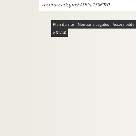
record=eadcgm:EADC:a1566920
Boîte R3. Roze – Rusere
Boîte S1. Saada – Séverskaïa
Boîte S2. Seynes – Sylvestre
Plan du site
Mentions Légales
Accessibilit
Boîte T1. Tadie - Tita
v 31.1.0
Boîte T2. Titus - Tyszblat
Boîte U1. Uvoas
Boîte V1. Valente – Vernet
Boîte V2-Z. Veyne - Zins
AV/4034 à AV/4407. Correspondances par ordr