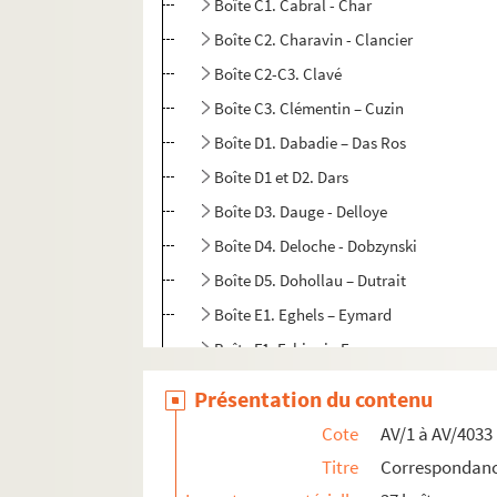
Boîte C1. Cabral - Char
Boîte C2. Charavin - Clancier
Boîte C2-C3. Clavé
Boîte C3. Clémentin – Cuzin
Boîte D1. Dabadie – Das Ros
Boîte D1 et D2. Dars
Boîte D3. Dauge - Delloye
Boîte D4. Deloche - Dobzynski
Boîte D5. Dohollau – Dutrait
Boîte E1. Eghels – Eymard
Boîte F1. Fabiani - Fagoo
Boîte F2. Faraoun – Friggieri
Présentation du contenu
Boîte G1. Gaillard - Goffette
Cote
AV/1 à AV/4033
Boîte G2-G3. Le Goff
Titre
Correspondance
Boîte G3. Goinsi - Grandmont