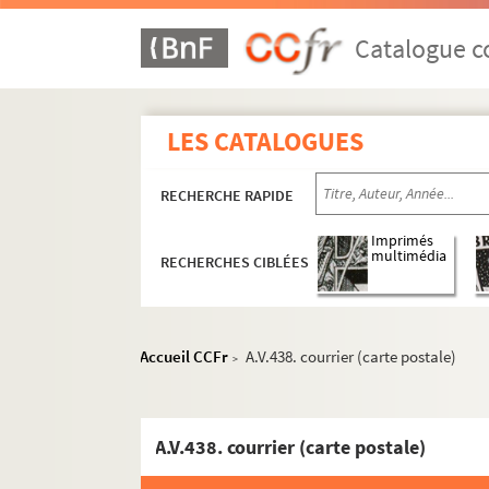
Dossier Yves Bigat
Dossier Jacques Birnberg
Catalogue co
Dossier Julien Blaine
Dossier Marie, Alain Blanc
LES CATALOGUES
Dossier Albert A.Blanchard Boîte
Dossier Noël Blandin
RECHERCHE RAPIDE
Dossier Richard Blin
Dossier Laurence E.Bloch
Imprimés
multimédia
RECHERCHES CIBLÉES
Dossier A.Blondeau Boîte
Dossier Blumbergs Boîte
Dossier Jean-Pierre Bobillot
Accueil CCFr
A.V.438. courrier (carte postale)
>
Dossier Christian Bobin
Dossier François Boddaert
Dossier Marc-Henri Boisse
A.V.438. courrier (carte postale)
Dossier Jean Bollery