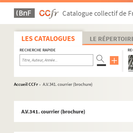
Catalogue collectif de F
LES CATALOGUES
LE RÉPERTOIR
RECHERCHE RAPIDE
RE
AV/1 à AV/4033. Correspondances par ordre alphabetique d'a
Boîte A1. Abécassis – Avila
Boîte B1. Baatsch – Bertin
Accueil CCFr
A.V.341. courrier (brochure)
>
Boîte B2. Bertrand – Bosquet
Dossier Bertrand
Dossier Jean Bertho
A.V.341. courrier (brochure)
Dossier Bethat
Dossier Jean-Louis Bethery