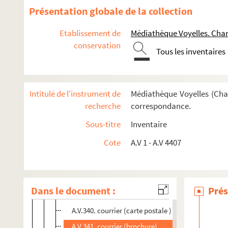
Dossier Mançon Bey
Présentation globale de la collection
Dossier Lokenath Bhattacharya
Etablissement de
Médiathèque Voyelles. Char
Dossier Françoise Biagi
conservation
Dossier Zéno Bianu
Tous les inventaires
Dossier Yves Bichet
Dossier Eliane Biedermann
Intitulé de l'instrument de
Médiathèque Voyelles (Char
Dossier Jean Biennat
recherche
correspondance.
Dossier Yves Bigat
Sous-titre
Inventaire
Dossier Jacques Birnberg
Cote
A.V 1 - A.V 4407
Dossier Julien Blaine
A.V.337. courrier (carte postale)
A.V.338. courrier (carte postale)
Dans le document :
Prés
A.V.339. courrier (carte postale )
A.V.340. courrier (carte postale )
A.V.341. courrier (brochure)