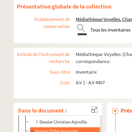
Dossier Alhan
Présentation globale de la collection
Dossier Pascal Amel
Etablissement de
Médiathèque Voyelles. Char
Dossier Sabine Amoar
conservation
Tous les inventaires
Dossier Bernard Amy
Dossier Dimitri Analis
Dossier Jacques Ancet
Intitulé de l'instrument de
Médiathèque Voyelles (Char
Dossier Pierre André
recherche
correspondance.
Dossier Anne-Sophie Andreu
Sous-titre
Inventaire
Dossier Jean-Pierre Angremy
Cote
A.V 1 - A.V 4407
Dossier Janine Antoine
Dossier Olivier Apert
Dossier Martine Apostolou
Dans le document :
Prés
Dossier J.Ardiez
Dossier Christian Arjonilla
Dossier Didier Arnaudet