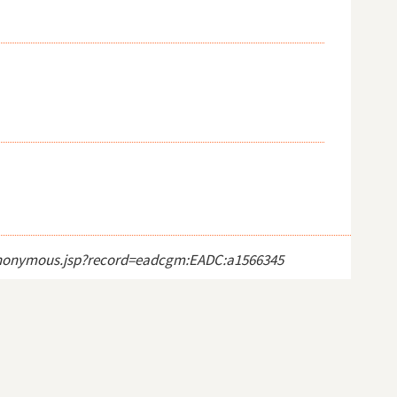
ct_anonymous.jsp?record=eadcgm:EADC:a1566345