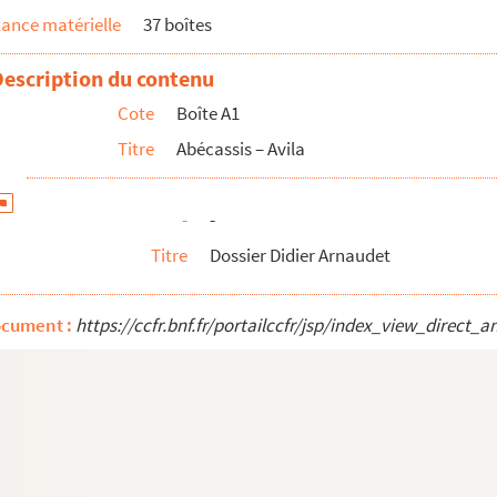
ance matérielle
37 boîtes
Description du contenu
Cote
Boîte A1
Titre
Abécassis – Avila
-
-
Titre
Dossier Didier Arnaudet
ocument :
https://ccfr.bnf.fr/portailccfr/jsp/index_view_dire