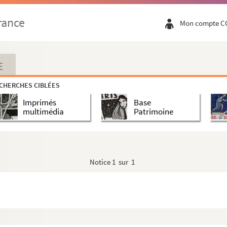
rance
Mon compte C
E
CHERCHES CIBLÉES
Imprimés
Base
multimédia
Patrimoine
Notice
1 sur 1