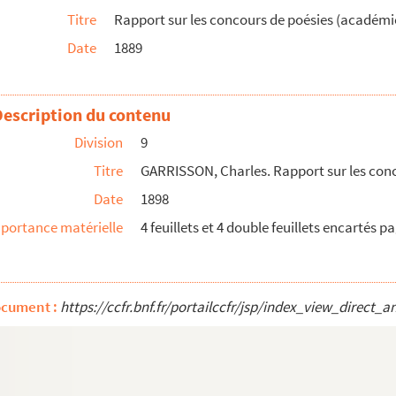
t de prose de 1893 et 1894.
Titre
Rapport sur les concours de poésies (académ
t de prose de 1895.
Date
1889
t de prose de 1896.
t de prose de 1897.
Description du contenu
e et de prose de 1898.
et de prose de 1899.
Division
9
et de prose de 1900.
Titre
GARRISSON, Charles. Rapport sur les conc
ie pour l'année 1901.
Date
1898
pour l'année 1902.
portance matérielle
4 feuillets et 4 double feuillets encartés pa
pour l'année 1903.
ie pour l'année 1904.
ie pour l'année 1905.
ocument :
https://ccfr.bnf.fr/portailccfr/jsp/index_view_dire
ie pour l'année 1906.
'année 1907.
née 1908