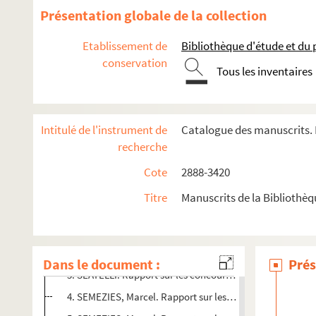
Ms. 3411 (B). Ministère de la Guerre. « Permission de mariage 
Présentation globale de la collection
Ms. 3412 (A). Certificat de pèlerinage en terre sainte décerné 
Etablissement de
Bibliothèque d'étude et du
Ms. 3413. Joseph Delteil. Notes, brouillons et manuscrit 
conservation
Tous les inventaires
Ms. 3414 (C). LACROIX, Adrien. « Catalogue des oiseaux du 
Ms. 3415 (C). Cahier d'enseignement dialectal.
Ms. 3416 (C). Famille Burgaud. Livres de raison (1740-1840)
Intitulé de l'instrument de
Catalogue des manuscrits. 
Ms. 3417 (C). Images de Paris (1919 – 1923)
recherche
Ms. 3418 (B). Correspondance de la famille Du Bourg.
Cote
2888-3420
Ms. 3419 (B). «
Nouveau fief fait à la confrairie de Notre-Dame
Titre
Manuscrits de la Bibliothè
Ms. 3420 (C). Rapport sur les concours de poésies (académie
1. SEATELLI. Rapport sur les concours de 1889.
2. CAPDERIC. Rapport sur le concours de poésie de 1890
Dans le document :
Prés
3. SEATELLI. Rapport sur les concours de 1891.
4. SEMEZIES, Marcel. Rapport sur les concours de poésie e