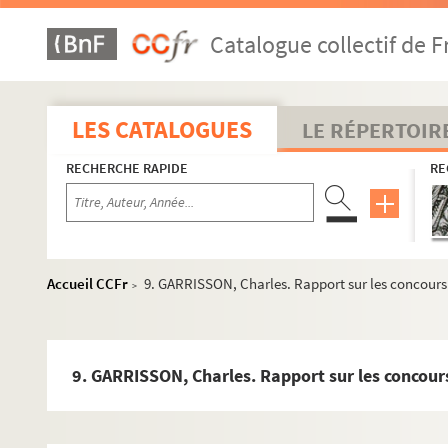
Ms. 3397 (D). Cartes des anciens départements révolutionnaires
Catalogue collectif de F
Ms. 3398 (D). Timbre de 25 centimes collé sur un bout d’enve
Ms. 3399 (C). Mathieu, juge de paix du canton de Toulouse. Le
Ms. 3400 (C). « Les représentants du peuple, membres du comi
LES CATALOGUES
LE RÉPERTOIR
Ms. 3401 (C). « Bulletin des lois de la République, n° 251 ».
RECHERCHE RAPIDE
RE
Ms. 3402 (A). « Brevet de traitement » du 10 thermidor an XIII,
Ms. 3403 (B). Administration générale des cultes, lettre à l’
Ms. 3404 (C). Armée des Pyrénées-Orientales. Lettre signée d
Ms. 3405. « Préfecture de la Haute-Garonne, nouvelles officie
Accueil CCFr
9. GARRISSON, Charles. Rapport sur les concours 
>
Ms. 3406 (A). « Corps d’observation des Pyrénées-Orientale
Ms. 3407 (A). Armée des Pyrénées, documents divers.
Ms. 3408 (A). « Ordre impérial de la Légion d’Honneur ». M. Fa
9. GARRISSON, Charles. Rapport sur les concours
Ms. 3409 (B). De Bournazel Hugues, de la maison de Massip e
Ms. 3410 (D). Faculté de Droit, Académie de Toulouse. Cart