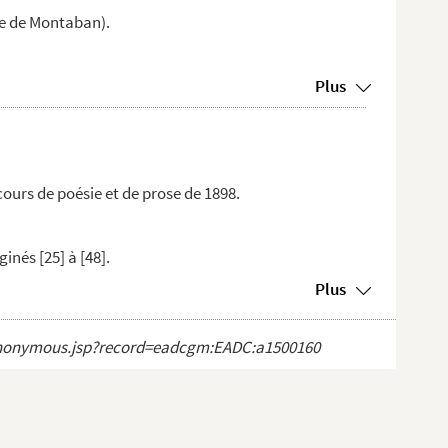
ie de Montaban).
Plus
ours de poésie et de prose de 1898.
ginés [25] à [48].
Plus
ct_anonymous.jsp?record=eadcgm:EADC:a1500160