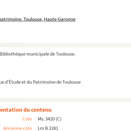
» accordée à M. Odier, capitaine de seconde classe d...
à Roger Fabre, Français, le 28 octobre 1881, à Jéru...
 patrimoine. Toulouse, Haute-Garonne
autographe de
l’Éloge de Clémence Isaure, la parfaite...
département de Haute Garonne. »
Bibliothèque municipale de Toulouse.
 des Brassiers en l'église de St Etienne de Toulous...
que d'Étude et du Patrimoine de Toulouse
 de Montaban).
entation du contenu
Cote
Ms. 3420 (C)
t de prose de 1892.
Ancienne cote
Lm B 2281