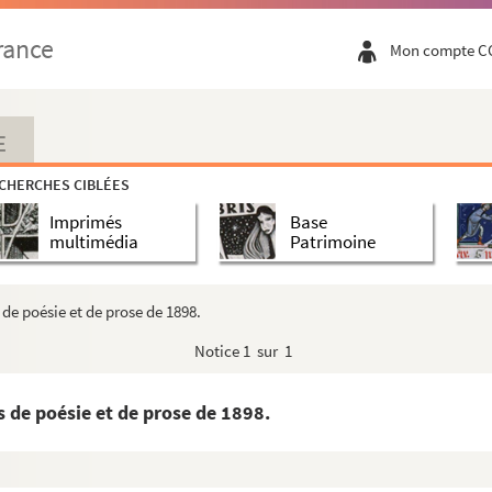
 avec la représentation des districts avant la créat...
rance
Mon compte C
loppe.
ttre mandant aux forces de l’ordre de faire comparaît...
té de salut public. aux administrateurs du département...
E
CHERCHES CIBLÉES
 signé du Ministre des Cultes et du secrétaire géné...
Imprimés
Base
archevêque de Toulouse Claude Primat.
multimédia
Patrimoine
es membres du conseil d’administration de la deuxième ...
lles de l’armée » (Manquant)
de poésie et de prose de 1898.
s ».
Notice
1 sur 1
bre Victor Guillaume, receveur particulier des finan...
 de poésie et de prose de 1898.
n Rouergue, Sénéchal de Toulouse et du pays d’Albigeois...
es d’entrée de la Restauration.