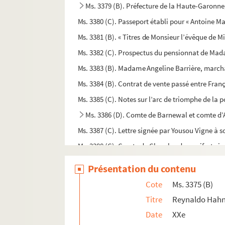
Ms. 3379 (B). Préfecture de la Haute-Garonne
Ms. 3380 (C). Passeport établi pour « Antoine 
Ms. 3381 (B). « Titres de Monsieur l’évêque de M
Ms. 3382 (C). Prospectus du pensionnat de Madam
Ms. 3383 (B). Madame Angeline Barrière, marc
Ms. 3384 (B). Contrat de vente passé entre Franç
Ms. 3385 (C). Notes sur l’arc de triomphe de la p
Ms. 3386 (D). Comte de Barnewal et comte d’
Ms. 3387 (C). Lettre signée par Yousou Vigne à 
Ms. 3388 (C). Comte de Chambord. manifeste imp
Ms. 3389 (C). « Discours prononcé par M. le prési
Présentation du contenu
Ms. 3390 (C). Révolution, abdications d’ecclésia
Cote
Ms. 3375 (B)
Ms. 3391 (D). De Villèle, lettre autographe à Mo
Titre
Reynaldo Hahn,
Ms. 3392 (A). « Les présidens et trésoriers gén
Date
XXe
Ms. 3393 (A). « Magister Sicardus de Mantancis, j