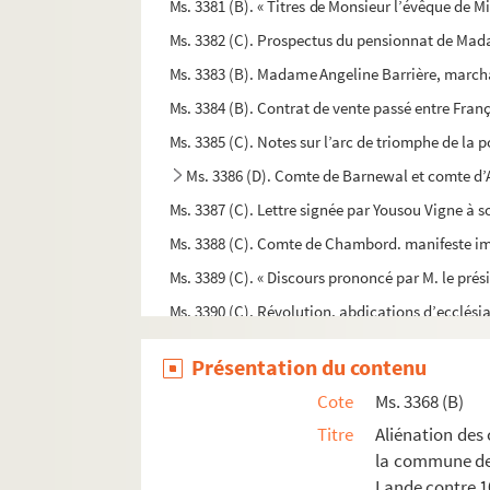
Ms. 3381 (B). « Titres de Monsieur l’évêque de M
Ms. 3382 (C). Prospectus du pensionnat de Madam
Ms. 3383 (B). Madame Angeline Barrière, marc
Ms. 3384 (B). Contrat de vente passé entre Franç
Ms. 3385 (C). Notes sur l’arc de triomphe de la p
Ms. 3386 (D). Comte de Barnewal et comte d’
Ms. 3387 (C). Lettre signée par Yousou Vigne à 
Ms. 3388 (C). Comte de Chambord. manifeste imp
Ms. 3389 (C). « Discours prononcé par M. le prési
Ms. 3390 (C). Révolution, abdications d’ecclésia
Ms. 3391 (D). De Villèle, lettre autographe à Mo
Présentation du contenu
Ms. 3392 (A). « Les présidens et trésoriers gén
Cote
Ms. 3368 (B)
Ms. 3393 (A). « Magister Sicardus de Mantancis, j
Titre
Aliénation de
Ms. 3394 (A). Les Académiciens espagnols à la
la commune d
Ms. 3395 (B). J. de Montenon, lettre du 18 juin 1
Lande contre 10