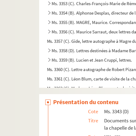
Ms. 3353 (C). Charles-François-Marie de Rému
Ms. 3354 (B). Alphonse Desplas, directeur de 
Ms. 3355 (B). MAGRE, Maurice. Correspondance
Ms. 3356 (C). Maurice Sarraut, deux lettres d
Ms. 3357 (C). Gide, lettre autographe à Magre 
Ms. 3358 (D). Lettres destinées à Madame Bar
Ms. 3359 (B). Lucien et Jean Cruppi, lettres.
Ms. 3360 (C). Lettre autographe de Robert Pizani
Ms. 3361 (C). Léon Blum, carte de visite de la 
Ms. 3362 (C). Madame Léon Blum, carte de visi
Ms. 3363 (C). Fernand Bouisson, lettre de condo
Présentation du contenu
Ms. 3364 (A). La Dépêche de Toulouse.
Cote
Ms. 3343 (D)
Ms. 3365 (A). Université de Toulouse, diplôme d
Titre
Documents sur 
Ms. 3366 (C). De Mongie, lettres autographes
la chapelle de 
Ms. 3367 (C). Ferme des Gabelles et Tabacs.