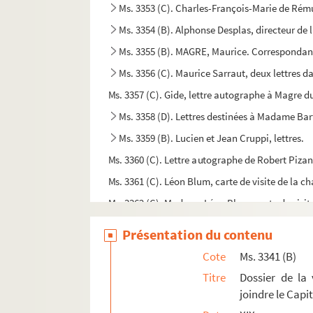
Ms. 3353 (C). Charles-François-Marie de Rému
Ms. 3354 (B). Alphonse Desplas, directeur de 
Ms. 3355 (B). MAGRE, Maurice. Correspondance
Ms. 3356 (C). Maurice Sarraut, deux lettres d
Ms. 3357 (C). Gide, lettre autographe à Magre 
Ms. 3358 (D). Lettres destinées à Madame Bar
Ms. 3359 (B). Lucien et Jean Cruppi, lettres.
Ms. 3360 (C). Lettre autographe de Robert Pizani
Ms. 3361 (C). Léon Blum, carte de visite de la 
Ms. 3362 (C). Madame Léon Blum, carte de visi
Ms. 3363 (C). Fernand Bouisson, lettre de condo
Présentation du contenu
Ms. 3364 (A). La Dépêche de Toulouse.
Cote
Ms. 3341 (B)
Ms. 3365 (A). Université de Toulouse, diplôme d
Titre
Dossier de la 
Ms. 3366 (C). De Mongie, lettres autographes
joindre le Capi
Ms. 3367 (C). Ferme des Gabelles et Tabacs.