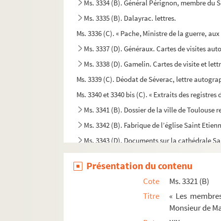
Ms. 3334 (B). Général Pérignon, membre du S
Ms. 3335 (B). Dalayrac. lettres.
Ms. 3336 (C). « Pache, Ministre de la guerre, a
Ms. 3337 (D). Généraux. Cartes de visites au
Ms. 3338 (D). Gamelin. Cartes de visite et let
Ms. 3339 (C). Déodat de Séverac, lettre autograp
Ms. 3340 et 3340 bis (C). « Extraits des registre
Ms. 3341 (B). Dossier de la ville de Toulouse r
Ms. 3342 (B). Fabrique de l’église Saint Etien
Ms. 3343 (D). Documents sur la cathédrale Sai
Ms. 3344 (B). Paul Reynaud. collection de let
Présentation du contenu
Ms. 3345 (C). Lettres relatives à la brochure 
Cote
Ms. 3321 (B)
Ms. 3346 (B). Jean d’Estampe, trésorier du roi e
Titre
« Les membre
Ms. 3347 (B). Lyautey, lettres autographes.
Monsieur de Mac
Ms. 3348 (B). Contrat de mariage, « Albi 11 a