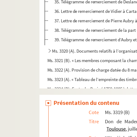
35. Télégramme de remerciement de Desland
36. Lettre de remerciement de Vidier à Carta
37. Lettre de remerciement de Pierre Aubry à
38. Télégramme de remerciement de la part d
39. Télégramme de remerciement d’Aubry et
Ms. 3320 (A). Documents relatifs à l’organisat
Ms. 3321 (B). « Les membres composant la chamb
Ms. 3322 (A). Provision de charge datée du 8 mai 
Ms. 3323 (A). « Tableau de l’empreinte des timb
Ms. 3324 (B). Eustache Bruix ( 1759-1805 ), lettr
Ms. 3325 (B). Mandement du parlement de Toulou
Présentation du contenu
Ms. 3326 (C). Amable de Chambon, lettre à Monsi
Cote
Ms. 3319 (B)
Ms. 3327 (C).
La France méridionale
, lettre de 
Titre
Don de Mademo
Ms. 3328 (B). Ecole Saint Rémézy à Toulouse
Toulouse
, juil
Ms. 3329 (C). Delbeze, lettres diverses.