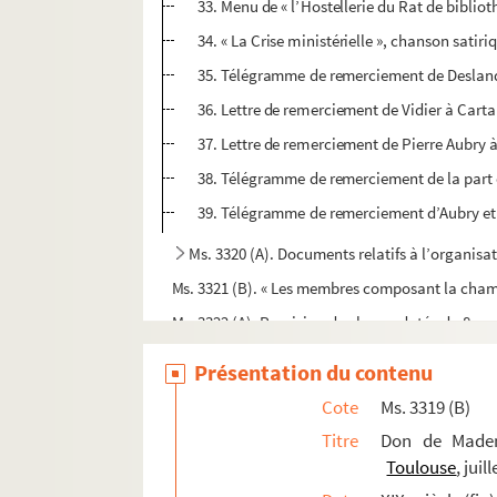
33. Menu de « l’Hostellerie du Rat de bibliot
34. « La Crise ministérielle », chanson satir
35. Télégramme de remerciement de Desland
36. Lettre de remerciement de Vidier à Carta
37. Lettre de remerciement de Pierre Aubry à
38. Télégramme de remerciement de la part d
39. Télégramme de remerciement d’Aubry et
Ms. 3320 (A). Documents relatifs à l’organisat
Ms. 3321 (B). « Les membres composant la chamb
Ms. 3322 (A). Provision de charge datée du 8 mai 
Ms. 3323 (A). « Tableau de l’empreinte des timb
Présentation du contenu
Ms. 3324 (B). Eustache Bruix ( 1759-1805 ), lettr
Cote
Ms. 3319 (B)
Ms. 3325 (B). Mandement du parlement de Toulou
Titre
Don de Mademo
Ms. 3326 (C). Amable de Chambon, lettre à Monsi
Toulouse
, juil
Ms. 3327 (C).
La France méridionale
, lettre de 