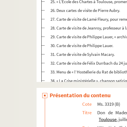
25. « L’Ecole des Chartes à Toulouse, prom
26. Deux cartes de visite de Pierre Aubry.
27. Carte de visite de Lamé Fleury, pour rem
28. Carte de visite de Jeanroy, professeur à l
29. Carte de visite de Philippe Lauer, « arch
30. Carte de visite de Philippe Lauer.
31. Carte de visite de Sylvain Macary.
32. Carte de visite de Félix Durrbach du 24 ju
33. Menu de « l’Hostellerie du Rat de bibliot
34. « La Crise ministérielle », chanson satir
35. Télégramme de remerciement de Desland
Présentation du contenu
36. Lettre de remerciement de Vidier à Carta
Cote
Ms. 3319 (B)
37. Lettre de remerciement de Pierre Aubry à
Titre
Don de Mademo
38. Télégramme de remerciement de la part d
Toulouse
, juil
39. Télégramme de remerciement d’Aubry et