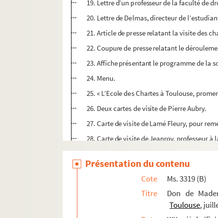
19. Lettre d’un professeur de la faculté de d
20. Lettre de Delmas, directeur de l’estudia
21. Article de presse relatant la visite des 
22. Coupure de presse relatant le déroulemen
23. Affiche présentant le programme de la so
24. Menu.
25. « L’Ecole des Chartes à Toulouse, prom
26. Deux cartes de visite de Pierre Aubry.
27. Carte de visite de Lamé Fleury, pour rem
28. Carte de visite de Jeanroy, professeur à l
29. Carte de visite de Philippe Lauer, « arch
Présentation du contenu
30. Carte de visite de Philippe Lauer.
Cote
Ms. 3319 (B)
31. Carte de visite de Sylvain Macary.
Titre
Don de Mademo
32. Carte de visite de Félix Durrbach du 24 ju
Toulouse
, juil
33. Menu de « l’Hostellerie du Rat de bibliot