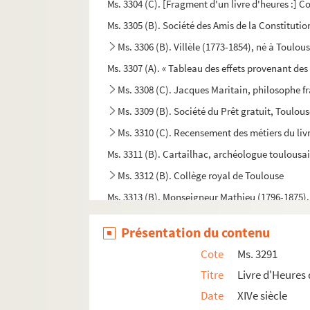
Ms. 3304 (C). [Fragment d'un livre d'heures :] 
Ms. 3305 (B). Société des Amis de la Constituti
Ms. 3306 (B). Villèle (1773-1854), né à Toulou
Ms. 3307 (A). « Tableau des effets provenant des 
Ms. 3308 (C). Jacques Maritain, philosophe fr
Ms. 3309 (B). Société du Prêt gratuit, Toulou
Ms. 3310 (C). Recensement des métiers du liv
Ms. 3311 (B). Cartailhac, archéologue toulousa
Ms. 3312 (B). Collège royal de Toulouse
Ms. 3313 (B). Monseigneur Mathieu (1796-1875)
Ms. 3314 (C). Boyer-Fonfrède, papiers concern
Présentation du contenu
Ms. 3315 (B). Monsieur Savene jeune, lettre à M
Cote
Ms. 3291
Ms. 3316 (B). « Maréchal Ministre Secrétaire d’Eta
Titre
Livre d'Heures 
Ms. 3317 (C). Association toulousaine de Paris, l
Date
XIVe siècle
Ms. 3318 (B). « Les présidens trésoriers générau